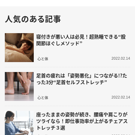
人気のある記事
寝付きが悪い人は必見！超熟睡できる“股
関節ほぐしメソッド”
心と体
2022.02.14
足首の疲れは「姿勢悪化」につながる!?た
った3分“足首セルフストレッチ”
心と体
2022.02.14
座ったままの姿勢が続き、腰痛や肩こりが
ツライなら！即仕事効率が上がるチェアス
トレッチ３選