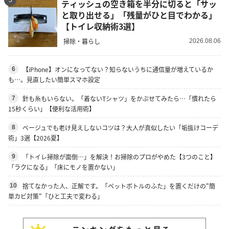
ティッシュの空き箱を半分に切ると「サッ
と取り出せる」「残量がひと目でわかる」
【トイレ収納術3選】
掃除・暮らし
2026.08.06
【iPhone】オンになってない？知らないうちに通信量が増えているか
6
も…。見直したい簡単スマホ設定
針も糸もいらない。「着ないTシャツ」をかぶせてみたら…「慣れたら
7
15秒くらい」【便利な活用術】
ベージュでも老け見えしないコツは？大人が真似したい「垢抜けコーデ
8
術」3選【2026夏】
「トイレ掃除が面倒…」を解決！お掃除のプロがやめた【3つのこと】
9
「ラクになる」「床にモノを置かない」
捨てなかった人、正解です。「ペットボトルのふた」を置くだけの"簡
10
単カビ対策"「ひと工夫で変わる」