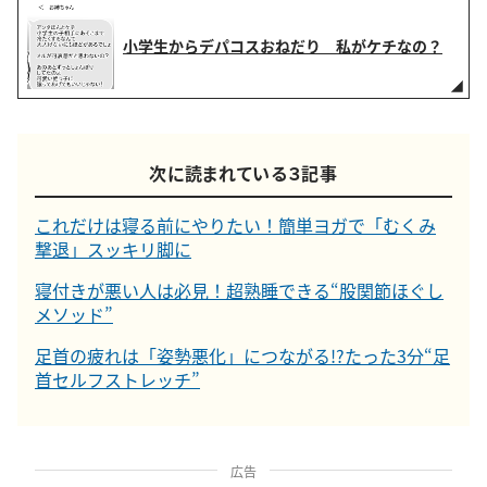
小学生からデパコスおねだり 私がケチなの？
次に読まれている３記事
これだけは寝る前にやりたい！簡単ヨガで「むくみ
撃退」スッキリ脚に
寝付きが悪い人は必見！超熟睡できる“股関節ほぐし
メソッド”
足首の疲れは「姿勢悪化」につながる!?たった3分“足
首セルフストレッチ”
広告