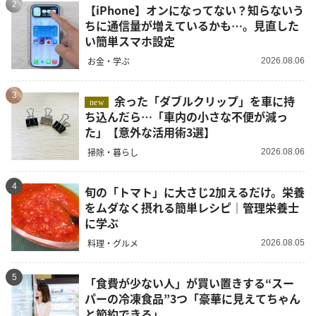
2
【iPhone】オンになってない？知らないう
ちに通信量が増えているかも…。見直した
い簡単スマホ設定
お金・学ぶ
2026.08.06
3
余った「ダブルクリップ」を車に持
new
ち込んだら…「車内の小さな不便が減っ
た」【意外な活用術3選】
掃除・暮らし
2026.08.06
4
旬の「トマト」に大さじ2加えるだけ。栄養
をムダなく摂れる簡単レシピ｜管理栄養士
に学ぶ
料理・グルメ
2026.08.05
5
「食費が少ない人」が買い置きする“スー
パーの冷凍食品”3つ「豪華に見えてちゃん
と節約できる」