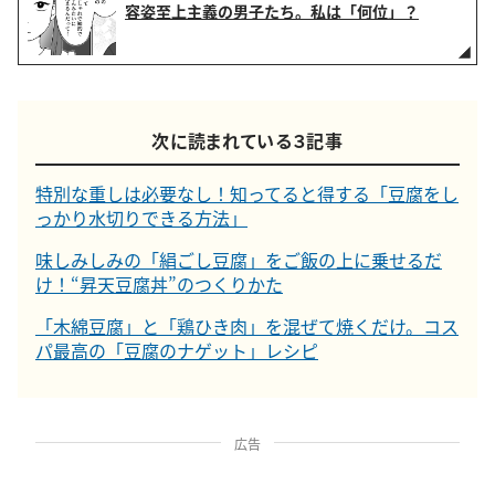
容姿至上主義の男子たち。私は「何位」？
次に読まれている３記事
特別な重しは必要なし！知ってると得する「豆腐をし
っかり水切りできる方法」
味しみしみの「絹ごし豆腐」をご飯の上に乗せるだ
け！“昇天豆腐丼”のつくりかた
「木綿豆腐」と「鶏ひき肉」を混ぜて焼くだけ。コス
パ最高の「豆腐のナゲット」レシピ
広告