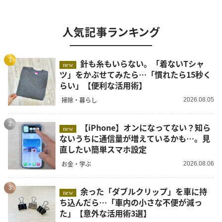
人気記事ランキング
1
針も糸もいらない。「着ないTシャ
new
ツ」をかぶせてみたら…「慣れたら15秒く
らい」【便利な活用術】
掃除・暮らし
2026.08.05
2
【iPhone】オンになってない？知ら
new
ないうちに通信量が増えているかも…。見
直したい簡単スマホ設定
お金・学ぶ
2026.08.06
3
余った「ダブルクリップ」を車に持
new
ち込んだら…「車内の小さな不便が減っ
た」【意外な活用術3選】