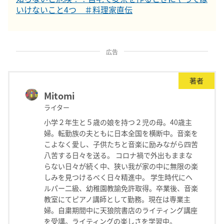
いけないこと4つ ＃料理家直伝
広告
著者
Mitomi
ライター
小学２年生と５歳の娘を持つ２児の母。40歳主
婦。転勤族の夫ともに日本全国を横断中。音楽を
こよなく愛し、子供たちと音楽に励みながら四苦
八苦する日々を送る。 コロナ禍で外出もままな
らない日々が続く中、狭い我が家の中に無限の楽
しみを見つけるべく日々精進中。 学生時代にヘ
ルパー二級、幼稚園教諭免許取得。卒業後、音楽
教室にてピアノ講師として勤務。現在は専業主
婦。自粛期間中に天狼院書店のライティング講座
を受講。ライティングの楽しさを学習中。