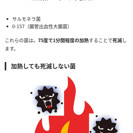
サルモネラ菌
0-157（腸管出血性大腸菌）
これらの菌は
、75度で1分間程度の加熱
することで
死滅
し
ます。
加熱しても死滅しない菌