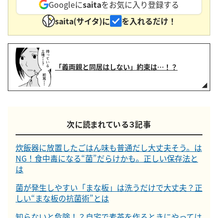
Googleに
saita
をお気に入り登録する
saita(サイタ)に
を入れるだけ！
「義両親と同居はしない」約束は…！？
次に読まれている３記事
炊飯器に放置したごはん味も普通だし大丈夫そう。は
NG！食中毒になる“菌”だらけかも。正しい保存法と
は
菌が発生しやすい「まな板」は洗うだけで大丈夫？正
しい“まな板の抗菌術”とは
知らないと危険！？自宅で麦茶を作るときにやっては