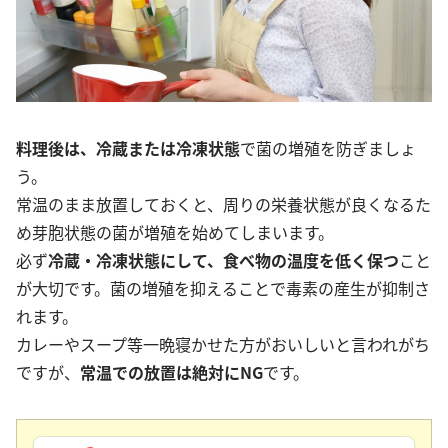
料理後は、冷蔵または冷凍状態
で菌の増殖を防ぎましょ
う。
常温のまま放置しておくと、周りの栄養状態が良くなるた
め芽胞状態の菌が増殖を始めてしまいます。
必ず
冷蔵・冷凍状態にして、食べ物の温度を低く保つ
こと
が大切です。菌の増殖を抑えることで毒素の産生が抑制さ
れます。
カレーやスープ等一晩寝かせた方がおいしいと言われがち
ですが、
常温での放置は絶対にNG
です。