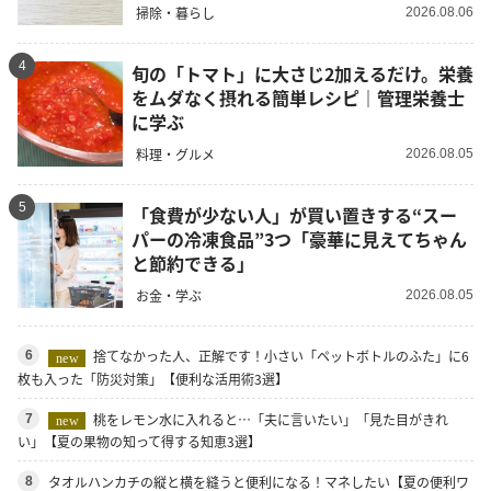
掃除・暮らし
2026.08.06
4
旬の「トマト」に大さじ2加えるだけ。栄養
をムダなく摂れる簡単レシピ｜管理栄養士
に学ぶ
料理・グルメ
2026.08.05
5
「食費が少ない人」が買い置きする“スー
パーの冷凍食品”3つ「豪華に見えてちゃん
と節約できる」
お金・学ぶ
2026.08.05
捨てなかった人、正解です！小さい「ペットボトルのふた」に6
6
new
枚も入った「防災対策」【便利な活用術3選】
桃をレモン水に入れると…「夫に言いたい」「見た目がきれ
7
new
い」【夏の果物の知って得する知恵3選】
タオルハンカチの縦と横を縫うと便利になる！マネしたい【夏の便利ワ
8