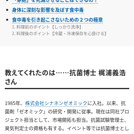
身体に深刻な影響を及ぼす食中毒
食中毒を引き起こさないための２つの極意
1. 料理前のポイント【しっかり洗浄】
2. 料理後のポイント【冷蔵・冷凍保存を心掛ける】
教えてくれたのは……抗菌博士 梶浦義浩
さん
1985年、
株式会社シナネンゼオミック
に入社。以来、抗
菌剤「ゼオミック」の研究・開発に従事。現在は同社プロ
ジェクト担当として、市場開拓も担当。抗菌試験管理士、
臭気判定士の資格も有する。イベント等では抗菌博士とし