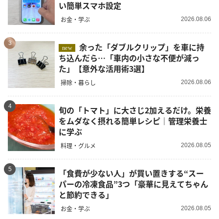
い簡単スマホ設定
お金・学ぶ
2026.08.06
3
余った「ダブルクリップ」を車に持
new
ち込んだら…「車内の小さな不便が減っ
た」【意外な活用術3選】
掃除・暮らし
2026.08.06
4
旬の「トマト」に大さじ2加えるだけ。栄養
をムダなく摂れる簡単レシピ｜管理栄養士
に学ぶ
料理・グルメ
2026.08.05
5
「食費が少ない人」が買い置きする“スー
パーの冷凍食品”3つ「豪華に見えてちゃん
と節約できる」
お金・学ぶ
2026.08.05