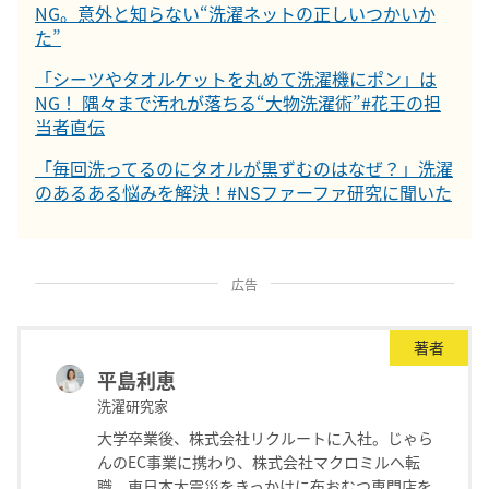
NG。意外と知らない“洗濯ネットの正しいつかいか
た”
「シーツやタオルケットを丸めて洗濯機にポン」は
NG！ 隅々まで汚れが落ちる“大物洗濯術”#花王の担
当者直伝
「毎回洗ってるのにタオルが黒ずむのはなぜ？」洗濯
のあるある悩みを解決！#NSファーファ研究に聞いた
広告
著者
平島利恵
洗濯研究家
大学卒業後、株式会社リクルートに入社。じゃら
んのEC事業に携わり、株式会社マクロミルへ転
職。東日本大震災をきっかけに布おむつ専門店を