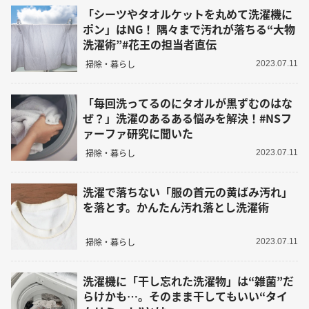
「シーツやタオルケットを丸めて洗濯機に
ポン」はNG！ 隅々まで汚れが落ちる“大物
洗濯術”#花王の担当者直伝
掃除・暮らし
2023.07.11
「毎回洗ってるのにタオルが黒ずむのはな
ぜ？」洗濯のあるある悩みを解決！#NSフ
ァーファ研究に聞いた
掃除・暮らし
2023.07.11
洗濯で落ちない「服の首元の黄ばみ汚れ」
を落とす。かんたん汚れ落とし洗濯術
掃除・暮らし
2023.07.11
洗濯機に「干し忘れた洗濯物」は“雑菌”だ
らけかも…。そのまま干してもいい“タイ