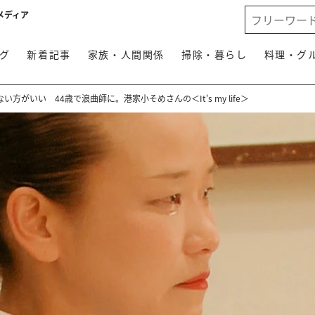
メディア
グ
新着記事
家族・人間関係
掃除・暮らし
料理・グ
方がいい 44歳で浪曲師に。港家小そめさんの＜It's my life＞