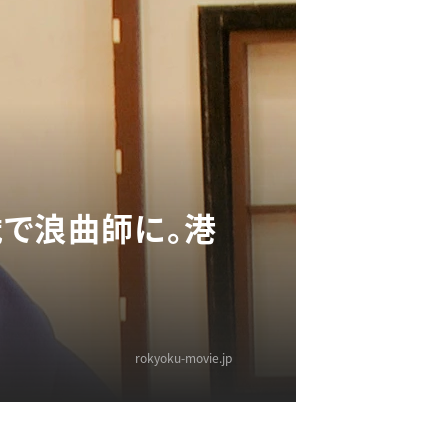
歳で浪曲師に。港
rokyoku-movie.jp