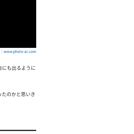
www.photo-ac.com
台にも出るように
ったのかと思いき