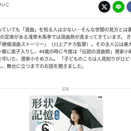
けいこ
っていても「浪曲」を知る人は少ない…そんな世間の見方とは裏
曲の定席がある浅草木馬亭では浪曲熱が高まってきています。 
「絶唱浪曲ストーリー」（川上アチカ監督）。その主人公は美
ン屋に弟子入りし、44歳の時に今度は「伝説の浪曲師」港家小
を叩いた、港家小そめさん。 「子どものころは人見知りがひど
し、舞台に立つまでのお話を聞きました。
広告