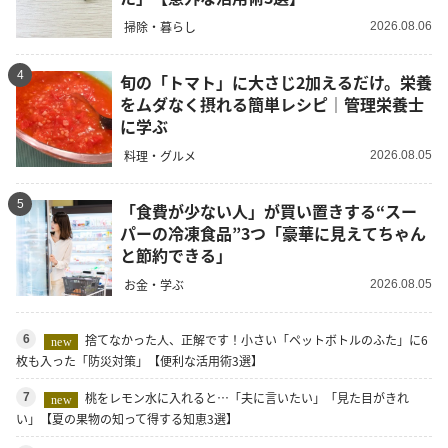
掃除・暮らし
2026.08.06
4
旬の「トマト」に大さじ2加えるだけ。栄養
をムダなく摂れる簡単レシピ｜管理栄養士
に学ぶ
料理・グルメ
2026.08.05
5
「食費が少ない人」が買い置きする“スー
パーの冷凍食品”3つ「豪華に見えてちゃん
と節約できる」
お金・学ぶ
2026.08.05
捨てなかった人、正解です！小さい「ペットボトルのふた」に6
6
new
枚も入った「防災対策」【便利な活用術3選】
桃をレモン水に入れると…「夫に言いたい」「見た目がきれ
7
new
い」【夏の果物の知って得する知恵3選】