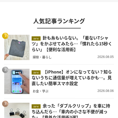
人気記事ランキング
1
針も糸もいらない。「着ないTシャ
new
ツ」をかぶせてみたら…「慣れたら15秒く
らい」【便利な活用術】
掃除・暮らし
2026.08.05
2
【iPhone】オンになってない？知ら
new
ないうちに通信量が増えているかも…。見
直したい簡単スマホ設定
お金・学ぶ
2026.08.06
3
余った「ダブルクリップ」を車に持
new
ち込んだら…「車内の小さな不便が減っ
た」【意外な活用術3選】