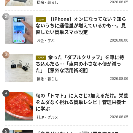
掃除・暮らし
2026.08.05
2
【iPhone】オンになってない？知ら
new
ないうちに通信量が増えているかも…。見
直したい簡単スマホ設定
お金・学ぶ
2026.08.06
3
余った「ダブルクリップ」を車に持
new
ち込んだら…「車内の小さな不便が減っ
た」【意外な活用術3選】
掃除・暮らし
2026.08.06
4
旬の「トマト」に大さじ2加えるだけ。栄養
をムダなく摂れる簡単レシピ｜管理栄養士
に学ぶ
料理・グルメ
2026.08.05
5