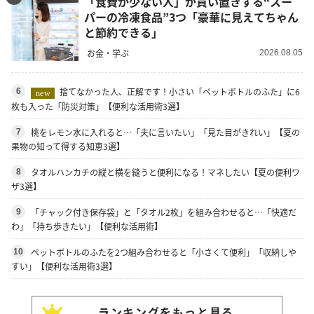
「食費が少ない人」が買い置きする“スー
パーの冷凍食品”3つ「豪華に見えてちゃん
と節約できる」
お金・学ぶ
2026.08.05
捨てなかった人、正解です！小さい「ペットボトルのふた」に6
6
new
枚も入った「防災対策」【便利な活用術3選】
桃をレモン水に入れると…「夫に言いたい」「見た目がきれい」【夏の
7
果物の知って得する知恵3選】
タオルハンカチの縦と横を縫うと便利になる！マネしたい【夏の便利ワ
8
ザ3選】
「チャック付き保存袋」と「タオル2枚」を組み合わせると…「快適だ
9
わ」「持ち歩きたい」【便利な活用術】
ペットボトルのふたを2つ組み合わせると「小さくて便利」「収納しや
10
すい」【便利な活用術3選】
ランキングをもっと見る