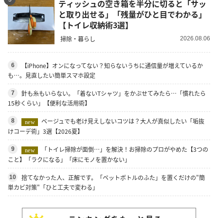
ティッシュの空き箱を半分に切ると「サッ
と取り出せる」「残量がひと目でわかる」
【トイレ収納術3選】
掃除・暮らし
2026.08.06
【iPhone】オンになってない？知らないうちに通信量が増えているか
6
も…。見直したい簡単スマホ設定
針も糸もいらない。「着ないTシャツ」をかぶせてみたら…「慣れたら
7
15秒くらい」【便利な活用術】
ベージュでも老け見えしないコツは？大人が真似したい「垢抜
8
new
けコーデ術」3選【2026夏】
「トイレ掃除が面倒…」を解決！お掃除のプロがやめた【3つの
9
new
こと】「ラクになる」「床にモノを置かない」
捨てなかった人、正解です。「ペットボトルのふた」を置くだけの"簡
10
単カビ対策"「ひと工夫で変わる」