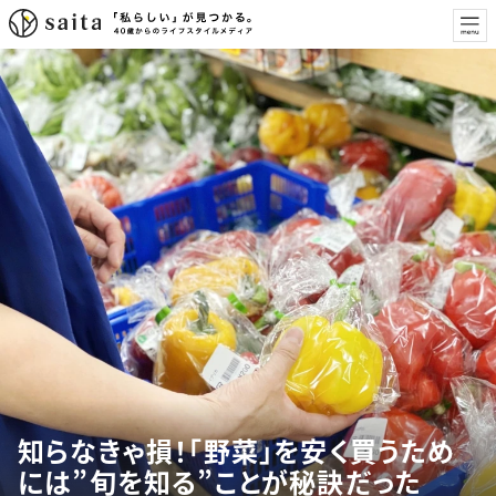
知らなきゃ損！「野菜」を安く買うため
には”旬を知る”ことが秘訣だった