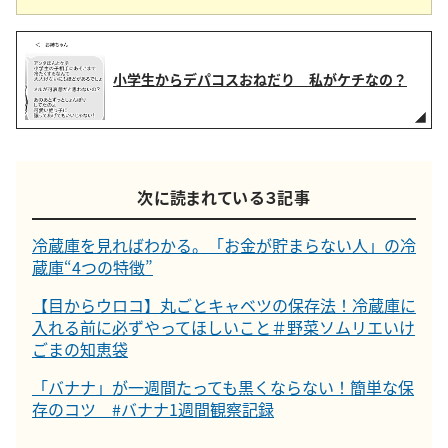
小学生からデパコスおねだり 私がケチなの？
次に読まれている３記事
冷蔵庫を見ればわかる。「お金が貯まらない人」の冷
蔵庫“4つの特徴”
【目からウロコ】丸ごとキャベツの保存法！冷蔵庫に
入れる前に必ずやってほしいこと＃野菜ソムリエいけ
ごまの知恵袋
「バナナ」が一週間たっても黒くならない！簡単な保
存のコツ #バナナ1週間観察記録