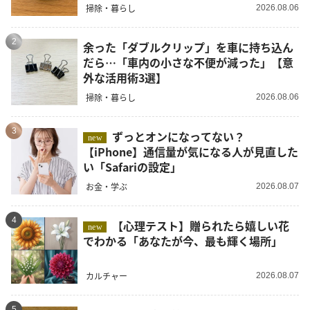
掃除・暮らし
2026.08.06
2
余った「ダブルクリップ」を車に持ち込ん
だら…「車内の小さな不便が減った」【意
外な活用術3選】
掃除・暮らし
2026.08.06
3
ずっとオンになってない？
new
【iPhone】通信量が気になる人が見直した
い「Safariの設定」
お金・学ぶ
2026.08.07
4
【心理テスト】贈られたら嬉しい花
new
でわかる「あなたが今、最も輝く場所」
カルチャー
2026.08.07
5