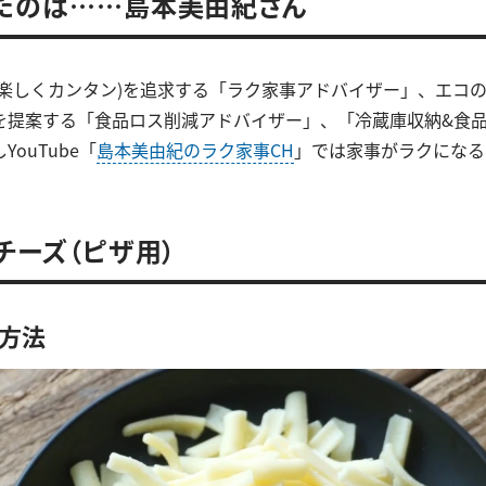
たのは……島本美由紀さん
(楽しくカンタン)を追求する「ラク家事アドバイザー」、エコ
を提案する「食品ロス削減アドバイザー」、「冷蔵庫収納&食
ouTube「
島本美由紀のラク家事CH
」では家事がラクになる
るチーズ（ピザ用）
存方法