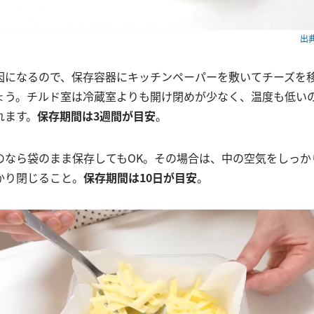
出典
因になるので、保存容器にキッチンペーパーを敷いてチーズを
ょう。チルド室は冷蔵室よりも開け閉めが少なく、温度も低い
れます。
保存期間は3週間が目安
。
のなら袋のまま保存してもOK。その場合は、中の空気をしっか
かり閉じること。
保存期間は10日が目安
。