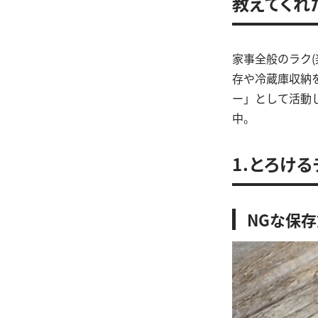
教えてくれ
家事全般のラク
存や冷蔵庫収納
ー」として活動しY
中。
1.とろけ
NGな保