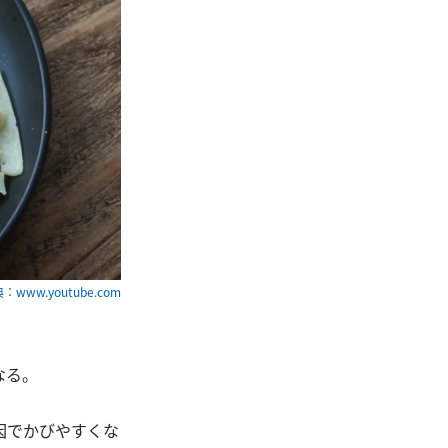
：www.youtube.com
なる。
因でかびやすくな