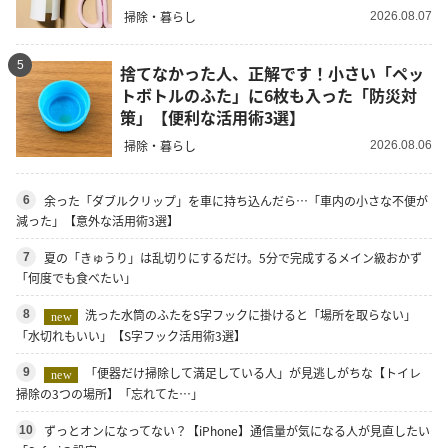
掃除・暮らし
2026.08.07
5
捨てなかった人、正解です！小さい「ペッ
トボトルのふた」に6枚も入った「防災対
策」【便利な活用術3選】
掃除・暮らし
2026.08.06
余った「ダブルクリップ」を車に持ち込んだら…「車内の小さな不便が
6
減った」【意外な活用術3選】
夏の「きゅうり」は乱切りにするだけ。5分で完成するメイン級おかず
7
「何度でも食べたい」
洗った水筒のふたをS字フックに掛けると「場所を取らない」
8
new
「水切れもいい」【S字フック活用術3選】
「便器だけ掃除して満足している人」が見逃しがちな【トイレ
9
new
掃除の3つの場所】「忘れてた…」
ずっとオンになってない？【iPhone】通信量が気になる人が見直したい
10