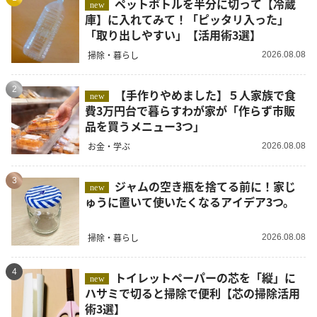
ペットボトルを半分に切って【冷蔵
new
庫】に入れてみて！「ピッタリ入った」
「取り出しやすい」【活用術3選】
掃除・暮らし
2026.08.08
2
【手作りやめました】５人家族で食
new
費3万円台で暮らすわが家が「作らず市販
品を買うメニュー3つ」
お金・学ぶ
2026.08.08
3
ジャムの空き瓶を捨てる前に！家じ
new
ゅうに置いて使いたくなるアイデア3つ。
掃除・暮らし
2026.08.08
4
トイレットペーパーの芯を「縦」に
new
ハサミで切ると掃除で便利【芯の掃除活用
術3選】