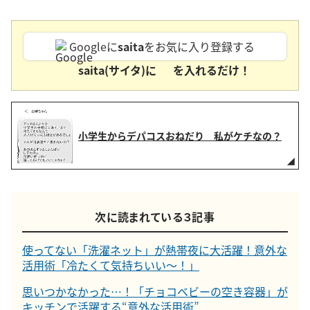
Googleに
saita
をお気に入り登録する
saita(サイタ)に
を入れるだけ！
小学生からデパコスおねだり 私がケチなの？
次に読まれている３記事
使ってない「洗濯ネット」が熱帯夜に大活躍！意外な
活用術「冷たくて気持ちいい～！」
思いつかなかった…！「チョコベビーの空き容器」が
キッチンで活躍する“意外な活用術”