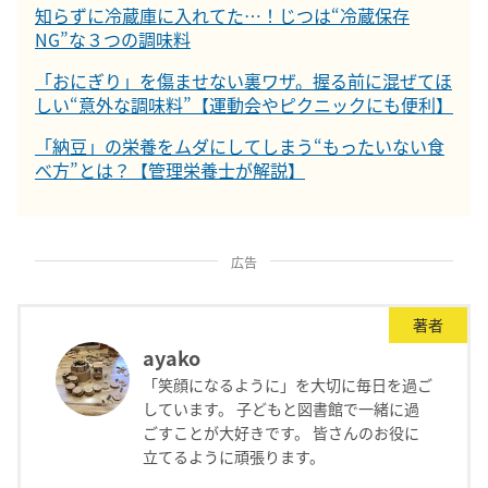
知らずに冷蔵庫に入れてた…！じつは“冷蔵保存
NG”な３つの調味料
「おにぎり」を傷ませない裏ワザ。握る前に混ぜてほ
しい“意外な調味料”【運動会やピクニックにも便利】
「納豆」の栄養をムダにしてしまう“もったいない食
べ方”とは？【管理栄養士が解説】
広告
著者
ayako
「笑顔になるように」を大切に毎日を過ご
しています。 子どもと図書館で一緒に過
ごすことが大好きです。 皆さんのお役に
立てるように頑張ります。