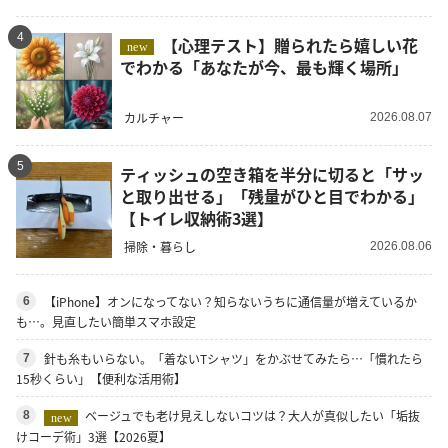
4
【心理テスト】贈られたら嬉しい花
new
でわかる「あなたが今、最も輝く場所」
カルチャー
2026.08.07
5
ティッシュの空き箱を半分に切ると「サッ
と取り出せる」「残量がひと目でわかる」
【トイレ収納術3選】
掃除・暮らし
2026.08.06
【iPhone】オンになってない？知らないうちに通信量が増えているか
6
も…。見直したい簡単スマホ設定
針も糸もいらない。「着ないTシャツ」をかぶせてみたら…「慣れたら
7
15秒くらい」【便利な活用術】
ベージュでも老け見えしないコツは？大人が真似したい「垢抜
8
new
けコーデ術」3選【2026夏】