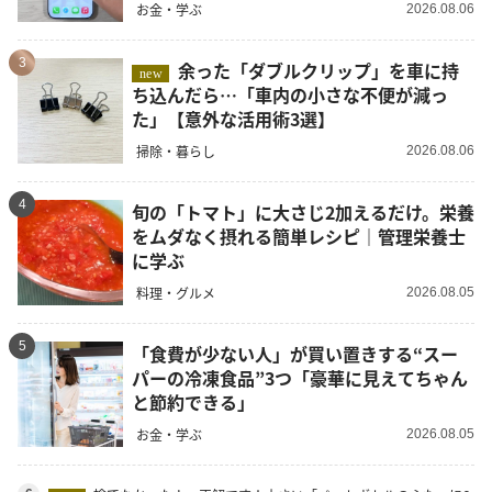
お金・学ぶ
2026.08.06
3
余った「ダブルクリップ」を車に持
new
ち込んだら…「車内の小さな不便が減っ
た」【意外な活用術3選】
掃除・暮らし
2026.08.06
4
旬の「トマト」に大さじ2加えるだけ。栄養
をムダなく摂れる簡単レシピ｜管理栄養士
に学ぶ
料理・グルメ
2026.08.05
5
「食費が少ない人」が買い置きする“スー
パーの冷凍食品”3つ「豪華に見えてちゃん
と節約できる」
お金・学ぶ
2026.08.05