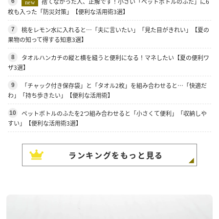
捨てなかった人、正解です！小さい「ペットボトルのふた」に6
6
new
枚も入った「防災対策」【便利な活用術3選】
桃をレモン水に入れると…「夫に言いたい」「見た目がきれい」【夏の
7
果物の知って得する知恵3選】
タオルハンカチの縦と横を縫うと便利になる！マネしたい【夏の便利ワ
8
ザ3選】
「チャック付き保存袋」と「タオル2枚」を組み合わせると…「快適だ
9
わ」「持ち歩きたい」【便利な活用術】
ペットボトルのふたを2つ組み合わせると「小さくて便利」「収納しや
10
すい」【便利な活用術3選】
ランキングをもっと見る