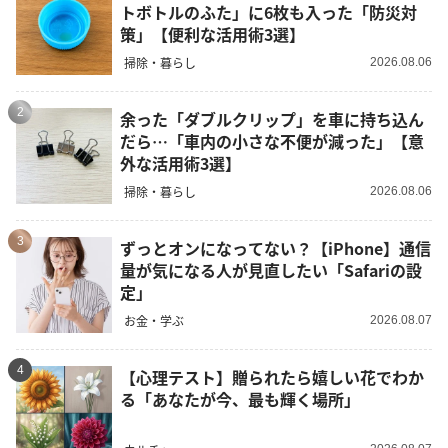
トボトルのふた」に6枚も入った「防災対
策」【便利な活用術3選】
掃除・暮らし
2026.08.06
2
余った「ダブルクリップ」を車に持ち込ん
だら…「車内の小さな不便が減った」【意
外な活用術3選】
掃除・暮らし
2026.08.06
3
ずっとオンになってない？【iPhone】通信
量が気になる人が見直したい「Safariの設
定」
お金・学ぶ
2026.08.07
4
【心理テスト】贈られたら嬉しい花でわか
る「あなたが今、最も輝く場所」