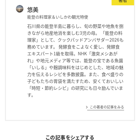
著者
悠美
能登の料理家＆いしかわ観光特使
石川県の能登半島に暮らし、旬の野菜や地魚を捌
きながら地産地消を楽しむ3児の母。 「能登の料
理家」として、クックパッドアンバサダー2026も
務めています。 発酵食をこよなく愛し、発酵食
エキスパート1級を取得。NHK「激突メシあが
れ」や地元メディア等では、能登の宝である魚醤
「いしる」や麹調味料をはじめとした、地域の魅
力を伝えるレシピを多数披露。また、食べ盛りの
子どもたちの胃袋を満たすため、安くておいしい
「時短・節約レシピ」の研究にも日々励んでいま
す。
この著者の記事をみる
この記事をシェアする