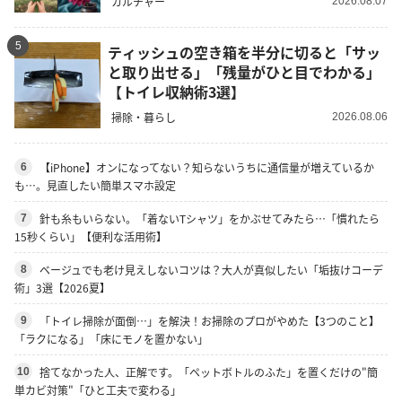
カルチャー
2026.08.07
5
ティッシュの空き箱を半分に切ると「サッ
と取り出せる」「残量がひと目でわかる」
【トイレ収納術3選】
掃除・暮らし
2026.08.06
【iPhone】オンになってない？知らないうちに通信量が増えているか
6
も…。見直したい簡単スマホ設定
針も糸もいらない。「着ないTシャツ」をかぶせてみたら…「慣れたら
7
15秒くらい」【便利な活用術】
ベージュでも老け見えしないコツは？大人が真似したい「垢抜けコーデ
8
術」3選【2026夏】
「トイレ掃除が面倒…」を解決！お掃除のプロがやめた【3つのこと】
9
「ラクになる」「床にモノを置かない」
捨てなかった人、正解です。「ペットボトルのふた」を置くだけの"簡
10
単カビ対策"「ひと工夫で変わる」