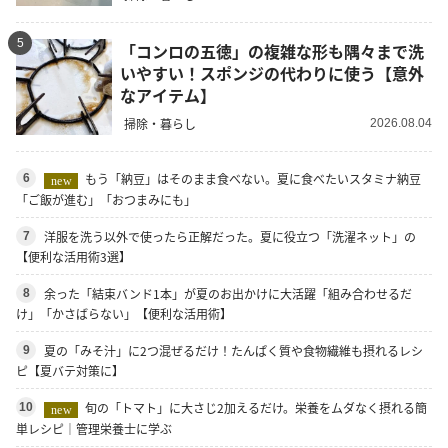
5
「コンロの五徳」の複雑な形も隅々まで洗
いやすい！スポンジの代わりに使う【意外
なアイテム】
掃除・暮らし
2026.08.04
もう「納豆」はそのまま食べない。夏に食べたいスタミナ納豆
6
new
「ご飯が進む」「おつまみにも」
洋服を洗う以外で使ったら正解だった。夏に役立つ「洗濯ネット」の
7
【便利な活用術3選】
余った「結束バンド1本」が夏のお出かけに大活躍「組み合わせるだ
8
け」「かさばらない」【便利な活用術】
夏の「みそ汁」に2つ混ぜるだけ！たんぱく質や食物繊維も摂れるレシ
9
ピ【夏バテ対策に】
旬の「トマト」に大さじ2加えるだけ。栄養をムダなく摂れる簡
10
new
単レシピ｜管理栄養士に学ぶ