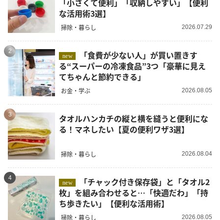
「小さくて便利」「収納しやすい」【便利
な活用術3選】
掃除・暮らし
2026.07.29
2
「食費が少ない人」が買い置きす
new
る“スーパーの冷凍食品”3つ「豪華に見え
てちゃんと節約できる」
お金・学ぶ
2026.08.05
3
タオルハンカチの縦と横を縫うと便利にな
る！マネしたい【夏の便利ワザ3選】
掃除・暮らし
2026.08.04
4
「チャック付き保存袋」と「タオル2
new
枚」を組み合わせると…「快適だわ」「持
ち歩きたい」【便利な活用術】
掃除・暮らし
2026.08.05