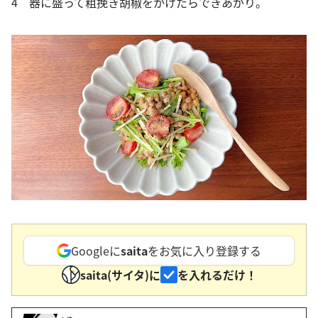
4 器に盛って粗挽き胡椒をかけたらできあがり。
Googleに
saita
をお気に入り登録する
saita(サイタ)に
を入れるだけ！