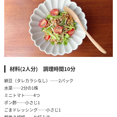
材料(2人分) 調理時間10分
納豆（タレカラシなし）……2パック
水菜……2分の1株
ミニトマト……4つ
ポン酢……小さじ1
ごまドレッシング……小さじ1