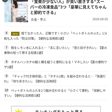
「食費が少ない人」が買い置きする“スー
パーの冷凍食品”3つ「豪華に見えてちゃん
と節約できる」
お金・学ぶ
2026.08.05
捨てなかった人、正解です！小さい「ペットボトルのふた」に6
6
new
枚も入った「防災対策」【便利な活用術3選】
桃をレモン水に入れると…「夫に言いたい」「見た目がきれい」【夏の
7
果物の知って得する知恵3選】
タオルハンカチの縦と横を縫うと便利になる！マネしたい【夏の便利ワ
8
ザ3選】
「チャック付き保存袋」と「タオル2枚」を組み合わせると…「快適だ
9
わ」「持ち歩きたい」【便利な活用術】
ペットボトルのふたを2つ組み合わせると「小さくて便利」「収納しや
10
すい」【便利な活用術3選】
ランキングをもっと見る