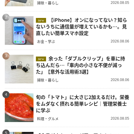
掃除・暮らし
2026.08.05
2
【iPhone】オンになってない？知ら
new
ないうちに通信量が増えているかも…。見
直したい簡単スマホ設定
お金・学ぶ
2026.08.06
3
余った「ダブルクリップ」を車に持
new
ち込んだら…「車内の小さな不便が減っ
た」【意外な活用術3選】
掃除・暮らし
2026.08.06
4
旬の「トマト」に大さじ2加えるだけ。栄養
をムダなく摂れる簡単レシピ｜管理栄養士
に学ぶ
料理・グルメ
2026.08.05
5