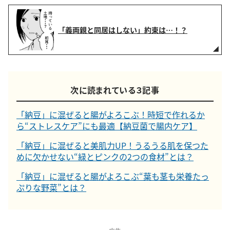
「義両親と同居はしない」約束は…！？
次に読まれている３記事
「納豆」に混ぜると腸がよろこぶ！時短で作れるか
ら“ストレスケア”にも最適【納豆菌で腸内ケア】
「納豆」に混ぜると美肌力UP！うるうる肌を保つた
めに欠かせない“緑とピンクの2つの食材”とは？
「納豆」に混ぜると腸がよろこぶ“葉も茎も栄養たっ
ぷりな野菜”とは？