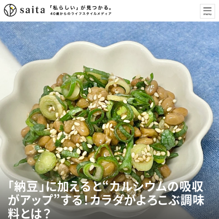
「納豆」に加えると“カルシウムの吸収
がアップ”する！カラダがよろこぶ調味
料とは？