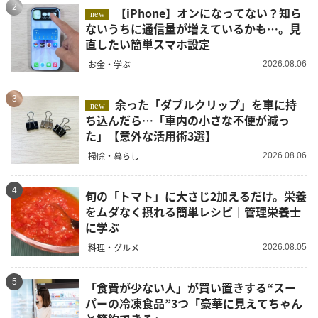
2
【iPhone】オンになってない？知ら
new
ないうちに通信量が増えているかも…。見
直したい簡単スマホ設定
お金・学ぶ
2026.08.06
3
余った「ダブルクリップ」を車に持
new
ち込んだら…「車内の小さな不便が減っ
た」【意外な活用術3選】
掃除・暮らし
2026.08.06
4
旬の「トマト」に大さじ2加えるだけ。栄養
をムダなく摂れる簡単レシピ｜管理栄養士
に学ぶ
料理・グルメ
2026.08.05
5
「食費が少ない人」が買い置きする“スー
パーの冷凍食品”3つ「豪華に見えてちゃん