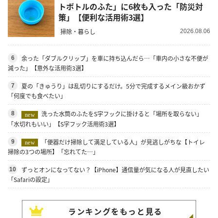
トボトルのふた」に6枚も入った「防災対
策」【便利な活用術3選】
掃除・暮らし
2026.08.06
余った「ダブルクリップ」を車に持ち込んだら…「車内の小さな不便が
6
減った」【意外な活用術3選】
夏の「きゅうり」は乱切りにするだけ。5分で完成するメイン級おかず
7
「何度でも食べたい」
洗った水筒のふたをS字フックに掛けると「場所を取らない」
8
new
「水切れもいい」【S字フック活用術3選】
「便器だけ掃除して満足している人」が見逃しがちな【トイレ
9
new
掃除の3つの場所】「忘れてた…」
ずっとオンになってない？【iPhone】通信量が気になる人が見直したい
10
「Safariの設定」
ランキングをもっと見る