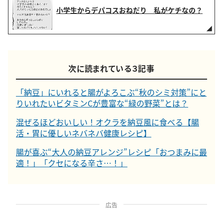
小学生からデパコスおねだり 私がケチなの？
次に読まれている３記事
「納豆」にいれると腸がよろこぶ“秋のシミ対策”にと
りいれたいビタミンCが豊富な“緑の野菜”とは？
混ぜるほどおいしい！オクラを納豆風に食べる【腸
活・胃に優しいネバネバ健康レシピ】
腸が喜ぶ“大人の納豆アレンジ”レシピ「おつまみに最
適！」「クセになる辛さ…！」
広告