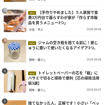
2
【手作りやめました】５人家族で食
new
費3万円台で暮らすわが家が「作らず市販
品を買うメニュー3つ」
お金・学ぶ
2026.08.08
3
ジャムの空き瓶を捨てる前に！家じ
new
ゅうに置いて使いたくなるアイデア3つ。
掃除・暮らし
2026.08.08
4
トイレットペーパーの芯を「縦」に
new
ハサミで切ると掃除で便利【芯の掃除活用
術3選】
掃除・暮らし
2026.08.07
5
捨てなかった人、正解です！小さい「ペッ