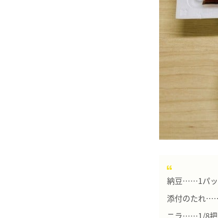
納豆……1パ
添付のたれ…
ニラ……1/8把