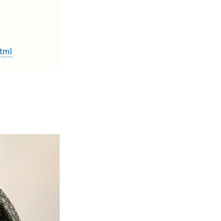
html
。