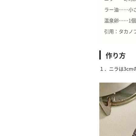
ラー油……小さ
温泉卵……1個
引用：タカノ
作り方
１．ニラは3c