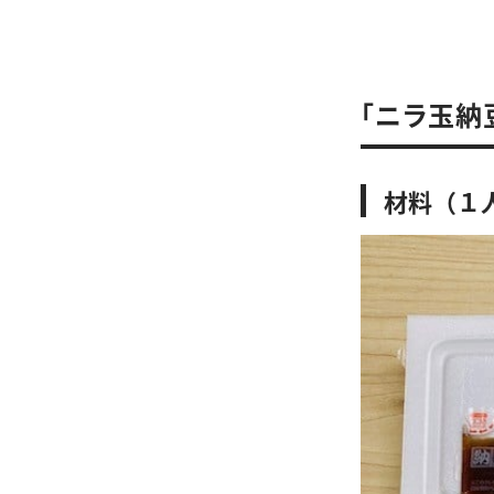
「ニラ玉納
材料（１