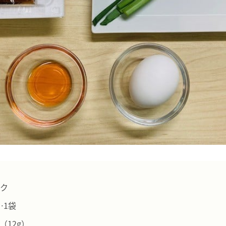
ック
…1袋
（12g）