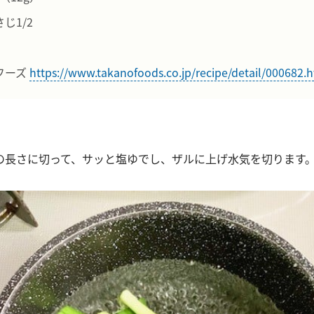
じ1/2
フーズ
https://www.takanofoods.co.jp/recipe/detail/000682.
mの長さに切って、サッと塩ゆでし、ザルに上げ水気を切ります