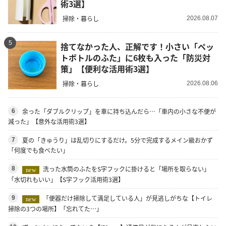
術3選】
掃除・暮らし
2026.08.07
5
捨てなかった人、正解です！小さい「ペッ
トボトルのふた」に6枚も入った「防災対
策」【便利な活用術3選】
掃除・暮らし
2026.08.06
余った「ダブルクリップ」を車に持ち込んだら…「車内の小さな不便が
6
減った」【意外な活用術3選】
夏の「きゅうり」は乱切りにするだけ。5分で完成するメイン級おかず
7
「何度でも食べたい」
洗った水筒のふたをS字フックに掛けると「場所を取らない」
8
new
「水切れもいい」【S字フック活用術3選】
「便器だけ掃除して満足している人」が見逃しがちな【トイレ
9
new
掃除の3つの場所】「忘れてた…」