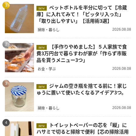
1
ペットボトルを半分に切って【冷蔵
new
庫】に入れてみて！「ピッタリ入った」
「取り出しやすい」【活用術3選】
掃除・暮らし
2026.08.08
2
【手作りやめました】５人家族で食
new
費3万円台で暮らすわが家が「作らず市販
品を買うメニュー3つ」
お金・学ぶ
2026.08.08
3
ジャムの空き瓶を捨てる前に！家じ
new
ゅうに置いて使いたくなるアイデア3つ。
掃除・暮らし
2026.08.08
4
トイレットペーパーの芯を「縦」に
new
ハサミで切ると掃除で便利【芯の掃除活用