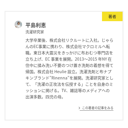
著者
平島利恵
洗濯研究家
大学卒業後、株式会社リクルートに入社。じゃら
んのEC事業に携わり、株式会社マクロミルへ転
職。東日本大震災をきっかけに布おむつ専門店を
立ち上げ、EC 事業を展開。2013～2015 年NY 在
住中に揉み洗い不要のつけ置き洗剤の着想を得て
帰国。株式会社 Heulie 設立。洗濯洗剤と布ナプ
キンブランド”Rinenna”を展開。洗濯研究家とし
て、「洗濯の正攻法を伝授する」ことを自身のミ
ッションに掲げる。TV、雑誌等のメディアへの
出演多数。四児の母。
この著者の記事をみる