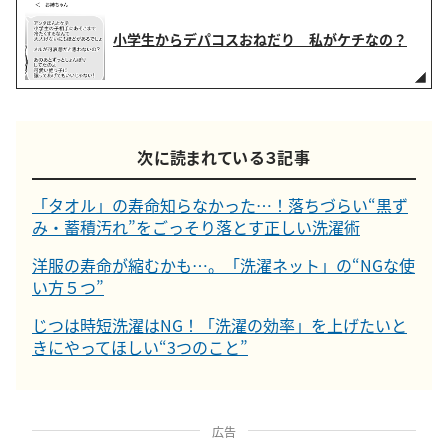
小学生からデパコスおねだり 私がケチなの？
次に読まれている３記事
「タオル」の寿命知らなかった…！落ちづらい“黒ず
み・蓄積汚れ”をごっそり落とす正しい洗濯術
洋服の寿命が縮むかも…。「洗濯ネット」の“NGな使
い方５つ”
じつは時短洗濯はNG！「洗濯の効率」を上げたいと
きにやってほしい“3つのこと”
広告