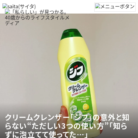
クリームクレンザー「ジフ」の意外と知
らない“ただしい3つの使い方”「知ら
ずに泡立てて使ってた…」