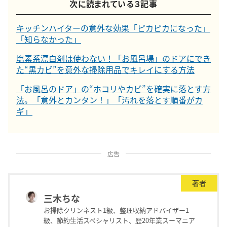
次に読まれている３記事
キッチンハイターの意外な効果「ピカピカになった」
「知らなかった」
塩素系漂白剤は使わない！「お風呂場」のドアにでき
た“黒カビ”を意外な掃除用品でキレイにする方法
「お風呂のドア」の“ホコリやカビ”を確実に落とす方
法。「意外とカンタン！」「汚れを落とす順番がカ
ギ」
広告
著者
三木ちな
お掃除クリンネスト1級、整理収納アドバイザー1
級、節約生活スペシャリスト、歴20年業スーマニア