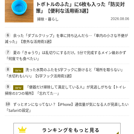
トボトルのふた」に6枚も入った「防災対
策」【便利な活用術3選】
掃除・暮らし
2026.08.06
余った「ダブルクリップ」を車に持ち込んだら…「車内の小さな不便が
6
減った」【意外な活用術3選】
夏の「きゅうり」は乱切りにするだけ。5分で完成するメイン級おかず
7
「何度でも食べたい」
洗った水筒のふたをS字フックに掛けると「場所を取らない」
8
new
「水切れもいい」【S字フック活用術3選】
「便器だけ掃除して満足している人」が見逃しがちな【トイレ
9
new
掃除の3つの場所】「忘れてた…」
ずっとオンになってない？【iPhone】通信量が気になる人が見直したい
10
「Safariの設定」
ランキングをもっと見る