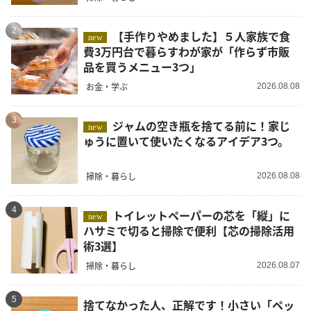
2
【手作りやめました】５人家族で食
new
費3万円台で暮らすわが家が「作らず市販
品を買うメニュー3つ」
お金・学ぶ
2026.08.08
3
ジャムの空き瓶を捨てる前に！家じ
new
ゅうに置いて使いたくなるアイデア3つ。
掃除・暮らし
2026.08.08
4
トイレットペーパーの芯を「縦」に
new
ハサミで切ると掃除で便利【芯の掃除活用
術3選】
掃除・暮らし
2026.08.07
5
捨てなかった人、正解です！小さい「ペッ