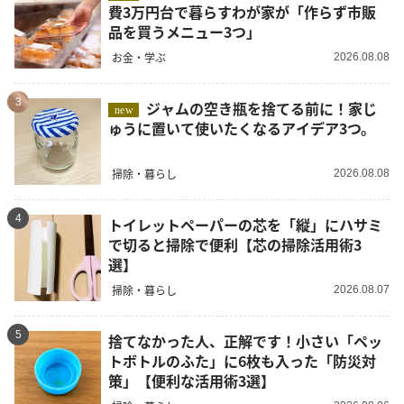
費3万円台で暮らすわが家が「作らず市販
品を買うメニュー3つ」
お金・学ぶ
2026.08.08
3
ジャムの空き瓶を捨てる前に！家じ
new
ゅうに置いて使いたくなるアイデア3つ。
掃除・暮らし
2026.08.08
4
トイレットペーパーの芯を「縦」にハサミ
で切ると掃除で便利【芯の掃除活用術3
選】
掃除・暮らし
2026.08.07
5
捨てなかった人、正解です！小さい「ペッ
トボトルのふた」に6枚も入った「防災対
策」【便利な活用術3選】