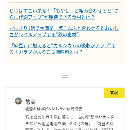
じつはすごい栄養！「もやし」と組み合わせると“さ
らに代謝アップ”が期待できる食材とは？
おにぎり1個で大満足！塩こんぶと合わせるとおいし
さがレベルアップする“秋の食材”
「納豆」に加えると“カルシウムの吸収がアップ”す
る！カラダがよろこぶ調味料とは？
広告
著者
悠美
能登の料理家＆いしかわ観光特使
石川県の能登半島に暮らし、旬の野菜や地魚を捌
きながら地産地消を楽しむ3児の母。 「能登の料
理家」として、クックパッドアンバサダー2026も