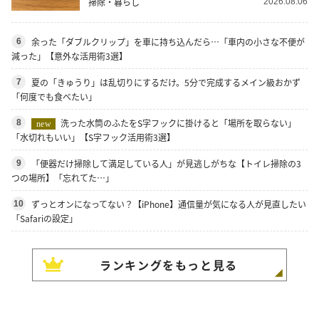
掃除・暮らし
2026.08.06
余った「ダブルクリップ」を車に持ち込んだら…「車内の小さな不便が
6
減った」【意外な活用術3選】
夏の「きゅうり」は乱切りにするだけ。5分で完成するメイン級おかず
7
「何度でも食べたい」
洗った水筒のふたをS字フックに掛けると「場所を取らない」
8
new
「水切れもいい」【S字フック活用術3選】
「便器だけ掃除して満足している人」が見逃しがちな【トイレ掃除の3
9
つの場所】「忘れてた…」
ずっとオンになってない？【iPhone】通信量が気になる人が見直したい
10
「Safariの設定」
ランキングをもっと見る