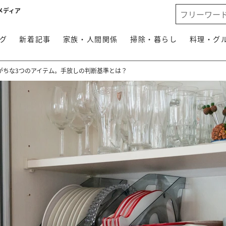
メディア
グ
新着記事
家族・人間関係
掃除・暮らし
料理・グ
がちな3つのアイテム。手放しの判断基準とは？