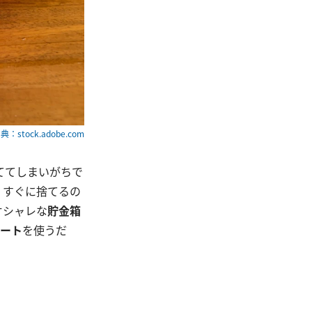
典：stock.adobe.com
ててしまいがちで
、すぐに捨てるの
オシャレな
貯金箱
シート
を使うだ