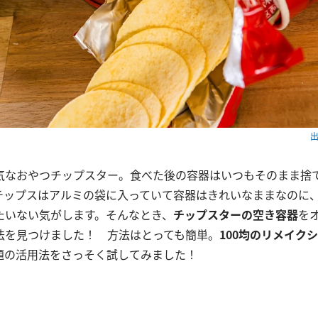
出
気なおやつチップスター。食べた後の容器はいつもそのまま捨
チップスはアルミの袋に入っていて容器はきれいなままなのに
たいない気がします。そんなとき、
チップスターの空き容器
を
法を見つけました！ 方法はとっても簡単。
100均のリメイク
話題の活用法をさっそく試してみました！
の