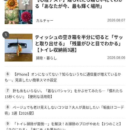
る「あなたが今、最も輝く場所」
カルチャー
2026.08.07
5
ティッシュの空き箱を半分に切ると「サッ
と取り出せる」「残量がひと目でわかる」
【トイレ収納術3選】
掃除・暮らし
2026.08.06
【iPhone】オンになってない？知らないうちに通信量が増えているか
6
も…。見直したい簡単スマホ設定
針も糸もいらない。「着ないTシャツ」をかぶせてみたら…「慣れたら
7
15秒くらい」【便利な活用術】
ベージュでも老け見えしないコツは？大人が真似したい「垢抜けコーデ
8
術」3選【2026夏】
「トイレ掃除が面倒…」を解決！お掃除のプロがやめた【3つのこと】
9
「ラクになる」「床にモノを置かない」