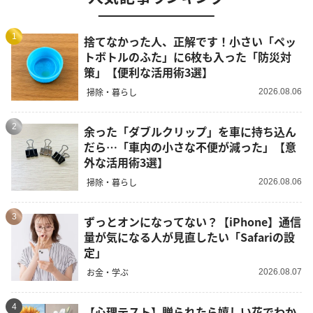
1
捨てなかった人、正解です！小さい「ペッ
トボトルのふた」に6枚も入った「防災対
策」【便利な活用術3選】
掃除・暮らし
2026.08.06
2
余った「ダブルクリップ」を車に持ち込ん
だら…「車内の小さな不便が減った」【意
外な活用術3選】
掃除・暮らし
2026.08.06
3
ずっとオンになってない？【iPhone】通信
量が気になる人が見直したい「Safariの設
定」
お金・学ぶ
2026.08.07
4
【心理テスト】贈られたら嬉しい花でわか