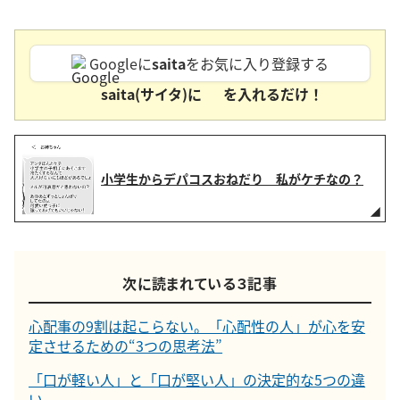
Googleに
saita
をお気に入り登録する
saita(サイタ)に
を入れるだけ！
小学生からデパコスおねだり 私がケチなの？
次に読まれている３記事
心配事の9割は起こらない。「心配性の人」が心を安
定させるための“3つの思考法”
「口が軽い人」と「口が堅い人」の決定的な5つの違
い