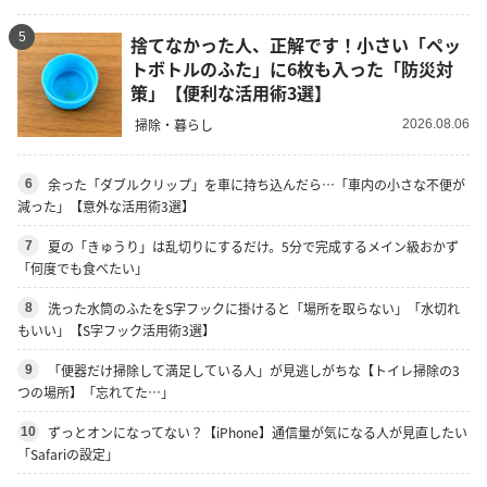
5
捨てなかった人、正解です！小さい「ペッ
トボトルのふた」に6枚も入った「防災対
策」【便利な活用術3選】
掃除・暮らし
2026.08.06
余った「ダブルクリップ」を車に持ち込んだら…「車内の小さな不便が
6
減った」【意外な活用術3選】
夏の「きゅうり」は乱切りにするだけ。5分で完成するメイン級おかず
7
「何度でも食べたい」
洗った水筒のふたをS字フックに掛けると「場所を取らない」「水切れ
8
もいい」【S字フック活用術3選】
「便器だけ掃除して満足している人」が見逃しがちな【トイレ掃除の3
9
つの場所】「忘れてた…」
ずっとオンになってない？【iPhone】通信量が気になる人が見直したい
10
「Safariの設定」