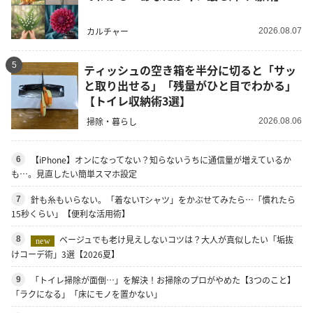
カルチャー
2026.08.07
5
ティッシュの空き箱を半分に切ると「サッ
と取り出せる」「残量がひと目でわかる」
【トイレ収納術3選】
掃除・暮らし
2026.08.06
【iPhone】オンになってない？知らないうちに通信量が増えているか
6
も…。見直したい簡単スマホ設定
針も糸もいらない。「着ないTシャツ」をかぶせてみたら…「慣れたら
7
15秒くらい」【便利な活用術】
ベージュでも老け見えしないコツは？大人が真似したい「垢抜
8
new
けコーデ術」3選【2026夏】
「トイレ掃除が面倒…」を解決！お掃除のプロがやめた【3つのこと】
9
「ラクになる」「床にモノを置かない」