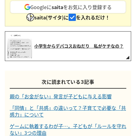
Googleに
saita
をお気に入り登録する
saita(サイタ)に
を入れるだけ！
小学生からデパコスおねだり 私がケチなの？
次に読まれている３記事
親の「お金がない」発言が子どもに与える影響
「同情」と「共感」の違いって？子育てで必要な「共
感力」について
ゲームに執着するわが子…。子どもが「ルールを守れ
ない」3つの理由