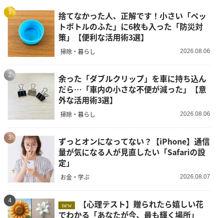
1
捨てなかった人、正解です！小さい「ペッ
トボトルのふた」に6枚も入った「防災対
策」【便利な活用術3選】
掃除・暮らし
2026.08.06
2
余った「ダブルクリップ」を車に持ち込ん
だら…「車内の小さな不便が減った」【意
外な活用術3選】
掃除・暮らし
2026.08.06
3
ずっとオンになってない？【iPhone】通信
量が気になる人が見直したい「Safariの設
定」
お金・学ぶ
2026.08.07
4
【心理テスト】贈られたら嬉しい花
new
でわかる「あなたが今、最も輝く場所」