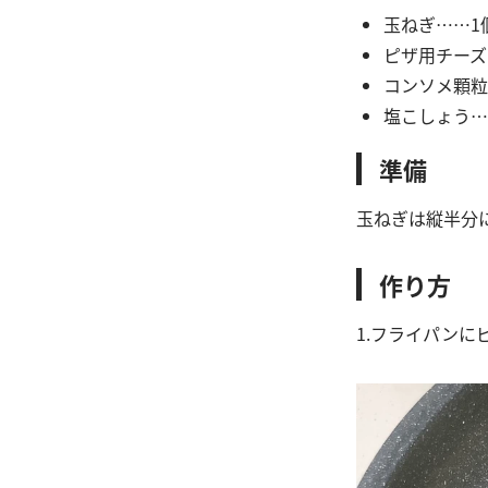
玉ねぎ……1個
ピザ用チーズ 
コンソメ顆粒
塩こしょう…
準備
玉ねぎは縦半分
作り方
1.フライパン