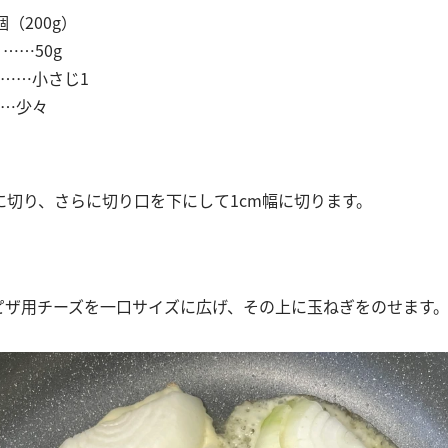
（200g）
……50g
……小さじ1
…少々
に切り、さらに切り口を下にして1cm幅に切ります。
にピザ用チーズを一口サイズに広げ、その上に玉ねぎをのせます