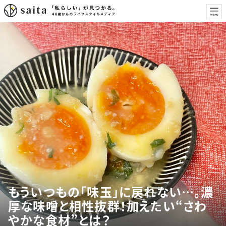
もういつもの「味玉」に戻れない…。濃
厚な味噌と相性抜群！加えたい“さわ
やかな食材”とは？