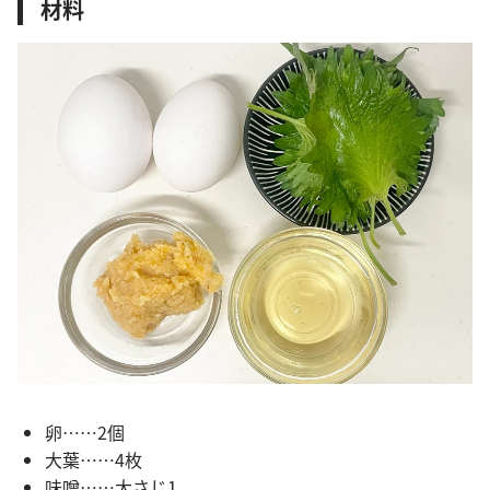
材料
卵……2個
大葉……4枚
味噌……大さじ1