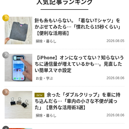
人気記事ランキング
1
針も糸もいらない。「着ないTシャツ」を
かぶせてみたら…「慣れたら15秒くらい」
【便利な活用術】
掃除・暮らし
2026.08.05
2
【iPhone】オンになってない？知らないう
ちに通信量が増えているかも…。見直した
い簡単スマホ設定
お金・学ぶ
2026.08.06
3
余った「ダブルクリップ」を車に持
new
ち込んだら…「車内の小さな不便が減っ
た」【意外な活用術3選】
掃除・暮らし
2026.08.06