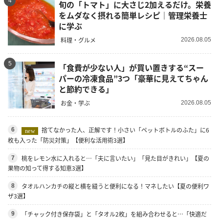
4
旬の「トマト」に大さじ2加えるだけ。栄養
をムダなく摂れる簡単レシピ｜管理栄養士
に学ぶ
料理・グルメ
2026.08.05
5
「食費が少ない人」が買い置きする“スー
パーの冷凍食品”3つ「豪華に見えてちゃん
と節約できる」
お金・学ぶ
2026.08.05
捨てなかった人、正解です！小さい「ペットボトルのふた」に6
6
new
枚も入った「防災対策」【便利な活用術3選】
桃をレモン水に入れると…「夫に言いたい」「見た目がきれい」【夏の
7
果物の知って得する知恵3選】
タオルハンカチの縦と横を縫うと便利になる！マネしたい【夏の便利ワ
8
ザ3選】
「チャック付き保存袋」と「タオル2枚」を組み合わせると…「快適だ
9