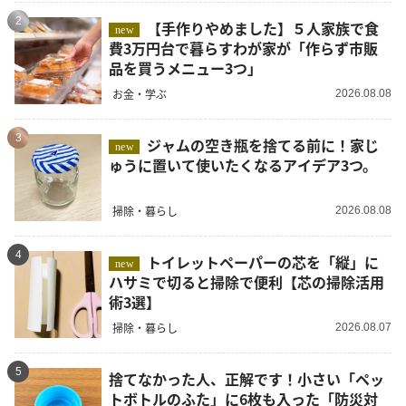
2
【手作りやめました】５人家族で食
new
費3万円台で暮らすわが家が「作らず市販
品を買うメニュー3つ」
お金・学ぶ
2026.08.08
3
ジャムの空き瓶を捨てる前に！家じ
new
ゅうに置いて使いたくなるアイデア3つ。
掃除・暮らし
2026.08.08
4
トイレットペーパーの芯を「縦」に
new
ハサミで切ると掃除で便利【芯の掃除活用
術3選】
掃除・暮らし
2026.08.07
5
捨てなかった人、正解です！小さい「ペッ
トボトルのふた」に6枚も入った「防災対