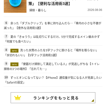
策」【便利な活用術3選】
掃除・暮らし
2026.08.06
余った「ダブルクリップ」を車に持ち込んだら…「車内の小さな不便が
6
減った」【意外な活用術3選】
夏の「きゅうり」は乱切りにするだけ。5分で完成するメイン級おかず
7
「何度でも食べたい」
洗った水筒のふたをS字フックに掛けると「場所を取らない」
8
new
「水切れもいい」【S字フック活用術3選】
「便器だけ掃除して満足している人」が見逃しがちな【トイレ
9
new
掃除の3つの場所】「忘れてた…」
ずっとオンになってない？【iPhone】通信量が気になる人が見直したい
10
「Safariの設定」
ランキングをもっと見る