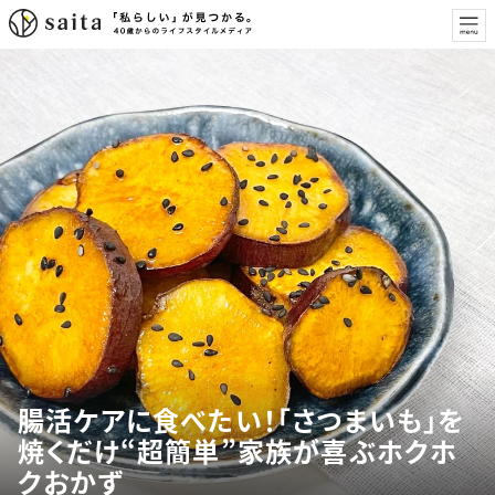
腸活ケアに食べたい！「さつまいも」を
焼くだけ“超簡単”家族が喜ぶホクホ
クおかず