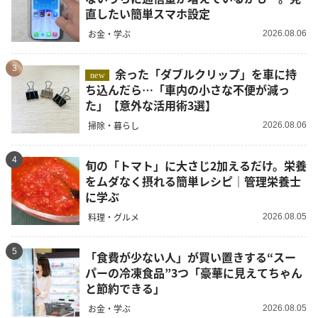
直したい簡単スマホ設定
お金・学ぶ
2026.08.06
3
余った「ダブルクリップ」を車に持
new
ち込んだら…「車内の小さな不便が減っ
た」【意外な活用術3選】
掃除・暮らし
2026.08.06
4
旬の「トマト」に大さじ2加えるだけ。栄養
をムダなく摂れる簡単レシピ｜管理栄養士
に学ぶ
料理・グルメ
2026.08.05
5
「食費が少ない人」が買い置きする“スー
パーの冷凍食品”3つ「豪華に見えてちゃん
と節約できる」
お金・学ぶ
2026.08.05