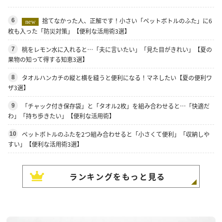
捨てなかった人、正解です！小さい「ペットボトルのふた」に6
6
new
枚も入った「防災対策」【便利な活用術3選】
桃をレモン水に入れると…「夫に言いたい」「見た目がきれい」【夏の
7
果物の知って得する知恵3選】
タオルハンカチの縦と横を縫うと便利になる！マネしたい【夏の便利ワ
8
ザ3選】
「チャック付き保存袋」と「タオル2枚」を組み合わせると…「快適だ
9
わ」「持ち歩きたい」【便利な活用術】
ペットボトルのふたを2つ組み合わせると「小さくて便利」「収納しや
10
すい」【便利な活用術3選】
ランキングをもっと見る