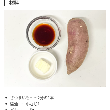
材料
さつまいも……2分の1本
醤油……小さじ1
バター……5g