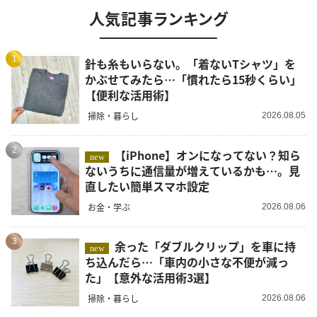
人気記事ランキング
1
針も糸もいらない。「着ないTシャツ」を
かぶせてみたら…「慣れたら15秒くらい」
【便利な活用術】
掃除・暮らし
2026.08.05
2
【iPhone】オンになってない？知ら
new
ないうちに通信量が増えているかも…。見
直したい簡単スマホ設定
お金・学ぶ
2026.08.06
3
余った「ダブルクリップ」を車に持
new
ち込んだら…「車内の小さな不便が減っ
た」【意外な活用術3選】
掃除・暮らし
2026.08.06