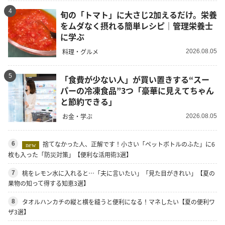
4
旬の「トマト」に大さじ2加えるだけ。栄養
をムダなく摂れる簡単レシピ｜管理栄養士
に学ぶ
料理・グルメ
2026.08.05
5
「食費が少ない人」が買い置きする“スー
パーの冷凍食品”3つ「豪華に見えてちゃん
と節約できる」
お金・学ぶ
2026.08.05
捨てなかった人、正解です！小さい「ペットボトルのふた」に6
6
new
枚も入った「防災対策」【便利な活用術3選】
桃をレモン水に入れると…「夫に言いたい」「見た目がきれい」【夏の
7
果物の知って得する知恵3選】
タオルハンカチの縦と横を縫うと便利になる！マネしたい【夏の便利ワ
8
ザ3選】