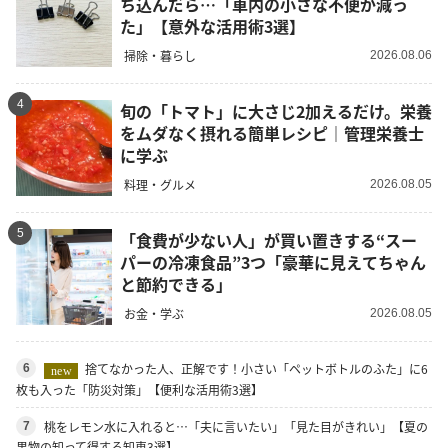
ち込んだら…「車内の小さな不便が減っ
た」【意外な活用術3選】
掃除・暮らし
2026.08.06
4
旬の「トマト」に大さじ2加えるだけ。栄養
をムダなく摂れる簡単レシピ｜管理栄養士
に学ぶ
料理・グルメ
2026.08.05
5
「食費が少ない人」が買い置きする“スー
パーの冷凍食品”3つ「豪華に見えてちゃん
と節約できる」
お金・学ぶ
2026.08.05
捨てなかった人、正解です！小さい「ペットボトルのふた」に6
6
new
枚も入った「防災対策」【便利な活用術3選】
桃をレモン水に入れると…「夫に言いたい」「見た目がきれい」【夏の
7
果物の知って得する知恵3選】