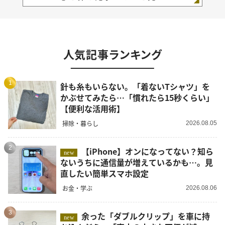
人気記事ランキング
1
針も糸もいらない。「着ないTシャツ」を
かぶせてみたら…「慣れたら15秒くらい」
【便利な活用術】
掃除・暮らし
2026.08.05
2
【iPhone】オンになってない？知ら
new
ないうちに通信量が増えているかも…。見
直したい簡単スマホ設定
お金・学ぶ
2026.08.06
3
余った「ダブルクリップ」を車に持
new