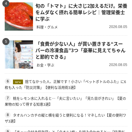
4
旬の「トマト」に大さじ2加えるだけ。栄養
をムダなく摂れる簡単レシピ｜管理栄養士
に学ぶ
料理・グルメ
2026.08.05
5
「食費が少ない人」が買い置きする“スー
パーの冷凍食品”3つ「豪華に見えてちゃん
と節約できる」
お金・学ぶ
2026.08.05
捨てなかった人、正解です！小さい「ペットボトルのふた」に6
6
new
枚も入った「防災対策」【便利な活用術3選】
桃をレモン水に入れると…「夫に言いたい」「見た目がきれい」【夏の
7
果物の知って得する知恵3選】
タオルハンカチの縦と横を縫うと便利になる！マネしたい【夏の便利ワ
8
ザ3選】
「チャック付き保存袋」と「タオル2枚」を組み合わせると…「快適だ
9