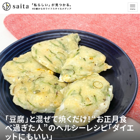
「豆腐」と混ぜて焼くだけ！“お正月食
べ過ぎた人”のヘルシーレシピ「ダイエ
ットにもいい」