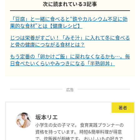
次に読まれている３記事
「豆腐」と一緒に食べると“鉄やカルシウム不足に効
果的な食材”とは【健康レシピ】
じつは栄養がすごい！「みそ汁」に入れて冬に食べる
と骨の健康につながる食材とは？
もう定番の「卵かけご飯」に戻れなくなるかも…。毎
日食べたいくらいやみつきになる「半熟卵丼」
広告
著者
坂本リエ
小学生の女の子ママ。 食育実践プランナーの
資格を持っています。 時短&簡単料理が得意
で、炊飯器が相棒です。 おいしいもの好きで