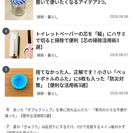
置いて使いたくなるアイデア3つ。
掃除・暮らし
2026.08.08
4
トイレットペーパーの芯を「縦」にハサミ
で切ると掃除で便利【芯の掃除活用術3
選】
掃除・暮らし
2026.08.07
5
捨てなかった人、正解です！小さい「ペッ
トボトルのふた」に6枚も入った「防災対
策」【便利な活用術3選】
掃除・暮らし
2026.08.06
余った「ダブルクリップ」を車に持ち込んだら…「車内の小さな不便が
6
減った」【意外な活用術3選】
夏の「きゅうり」は乱切りにするだけ。5分で完成するメイン級おかず
7
「何度でも食べたい」