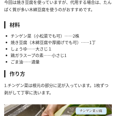
今回は焼き豆腐を使っていますが、代用する場合は、たん
ぱく質が多い木綿豆腐を使うのがおすすめです。
材料
チンゲン菜（小松菜でも可）……2株
焼き豆腐（木綿豆腐や厚揚げでも可）……1丁
しょうゆ……大さじ１
鶏ガラスープの素……小さじ1
ごま油……適量
作り方
1.チンゲン菜は根元の部分に泥が入っています。1枚ずつ
剥がして丁寧に洗います。