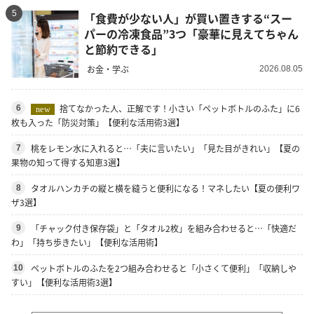
5
「食費が少ない人」が買い置きする“スー
パーの冷凍食品”3つ「豪華に見えてちゃん
と節約できる」
お金・学ぶ
2026.08.05
捨てなかった人、正解です！小さい「ペットボトルのふた」に6
6
new
枚も入った「防災対策」【便利な活用術3選】
桃をレモン水に入れると…「夫に言いたい」「見た目がきれい」【夏の
7
果物の知って得する知恵3選】
タオルハンカチの縦と横を縫うと便利になる！マネしたい【夏の便利ワ
8
ザ3選】
「チャック付き保存袋」と「タオル2枚」を組み合わせると…「快適だ
9
わ」「持ち歩きたい」【便利な活用術】
ペットボトルのふたを2つ組み合わせると「小さくて便利」「収納しや
10
すい」【便利な活用術3選】