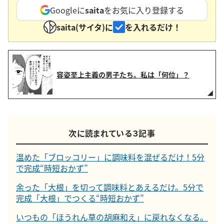
Googleに
saita
をお気に入り登録する
saita(サイタ)に
を入れるだけ！
容姿至上主義の男子たち。私は「何位」？
次に読まれている３記事
温めた「ブロッコリー」に調味料を混ぜるだけ！5分
で完成“時短おかず”
余った「大根」を切って調味料とあえるだけ。5分で
完成「大根」でつくる“時短おかず”
いつもの「ほうれん草の胡麻和え」に戻れなくなる。