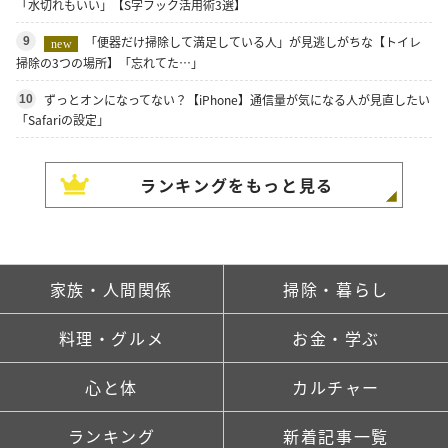
「水切れもいい」【S字フック活用術3選】
「便器だけ掃除して満足している人」が見逃しがちな【トイレ
9
new
掃除の3つの場所】「忘れてた…」
ずっとオンになってない？【iPhone】通信量が気になる人が見直したい
10
「Safariの設定」
ランキングをもっと見る
家族・人間関係
掃除・暮らし
料理・グルメ
お金・学ぶ
心と体
カルチャー
ランキング
新着記事一覧