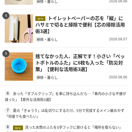
掃除・暮らし
2026.08.08
4
トイレットペーパーの芯を「縦」に
new
ハサミで切ると掃除で便利【芯の掃除活用
術3選】
掃除・暮らし
2026.08.07
5
捨てなかった人、正解です！小さい「ペッ
トボトルのふた」に6枚も入った「防災対
策」【便利な活用術3選】
掃除・暮らし
2026.08.06
余った「ダブルクリップ」を車に持ち込んだら…「車内の小さな不便が
6
減った」【意外な活用術3選】
夏の「きゅうり」は乱切りにするだけ。5分で完成するメイン級おかず
7
「何度でも食べたい」
洗った水筒のふたをS字フックに掛けると「場所を取らない」
8
new