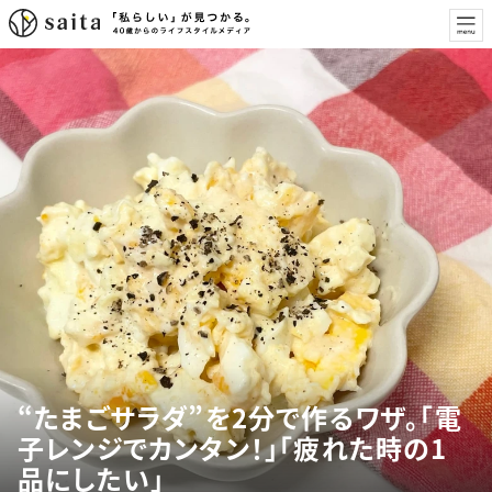
“たまごサラダ”を2分で作るワザ。「電
子レンジでカンタン！」「疲れた時の1
品にしたい」