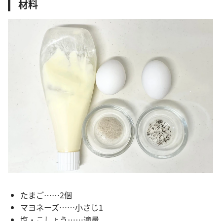
材料
たまご……2個
マヨネーズ……小さじ1
塩・こしょう……適量