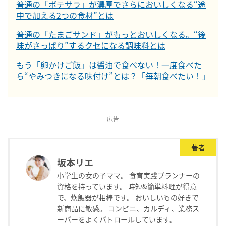
普通の「ポテサラ」が濃厚でさらにおいしくなる“途
中で加える2つの食材”とは
普通の「たまごサンド」がもっとおいしくなる。“後
味がさっぱり”するクセになる調味料とは
もう「卵かけご飯」は醤油で食べない！一度食べた
ら“やみつきになる味付け”とは？「毎朝食べたい！」
広告
著者
坂本リエ
小学生の女の子ママ。 食育実践プランナーの
資格を持っています。 時短&簡単料理が得意
で、炊飯器が相棒です。 おいしいもの好きで
新商品に敏感。 コンビニ、カルディ、業務ス
ーパーをよくパトロールしています。