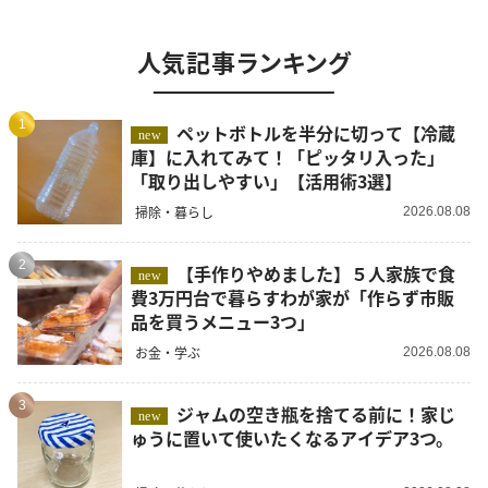
人気記事ランキング
1
ペットボトルを半分に切って【冷蔵
new
庫】に入れてみて！「ピッタリ入った」
「取り出しやすい」【活用術3選】
掃除・暮らし
2026.08.08
2
【手作りやめました】５人家族で食
new
費3万円台で暮らすわが家が「作らず市販
品を買うメニュー3つ」
お金・学ぶ
2026.08.08
3
ジャムの空き瓶を捨てる前に！家じ
new
ゅうに置いて使いたくなるアイデア3つ。