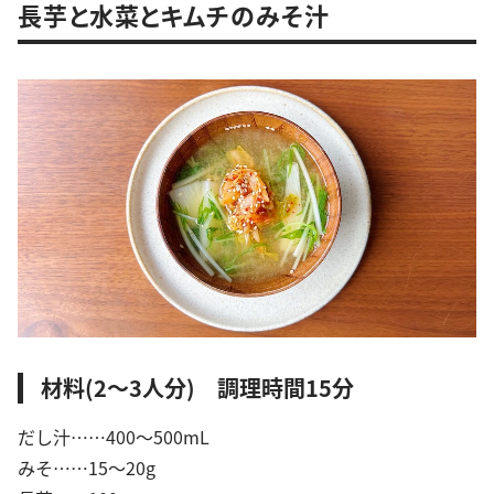
長芋と水菜とキムチのみそ汁
材料(2〜3人分) 調理時間15分
だし汁……400〜500mL
みそ……15〜20g