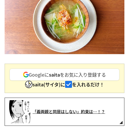
Googleに
saita
をお気に入り登録する
saita(サイタ)に
を入れるだけ！
「義両親と同居はしない」約束は…！？