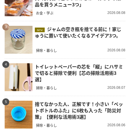
品を買うメニュー3つ」
お金・学ぶ
2026.08.08
3
ジャムの空き瓶を捨てる前に！家じ
new
ゅうに置いて使いたくなるアイデア3つ。
掃除・暮らし
2026.08.08
4
トイレットペーパーの芯を「縦」にハサミ
で切ると掃除で便利【芯の掃除活用術3
選】
掃除・暮らし
2026.08.07
5
捨てなかった人、正解です！小さい「ペッ
トボトルのふた」に6枚も入った「防災対
策」【便利な活用術3選】
掃除・暮らし
2026.08.06