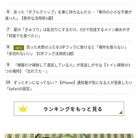
余った「ダブルクリップ」を車に持ち込んだら…「車内の小さな不便が
6
減った」【意外な活用術3選】
夏の「きゅうり」は乱切りにするだけ。5分で完成するメイン級おかず
7
「何度でも食べたい」
洗った水筒のふたをS字フックに掛けると「場所を取らない」
8
new
「水切れもいい」【S字フック活用術3選】
「便器だけ掃除して満足している人」が見逃しがちな【トイレ掃除の3
9
つの場所】「忘れてた…」
ずっとオンになってない？【iPhone】通信量が気になる人が見直したい
10
「Safariの設定」
ランキングをもっと見る