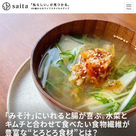
「みそ汁」にいれると腸が喜ぶ。水菜と
キムチと合わせて食べたい食物繊維が
豊富な“とろとろ食材”とは？