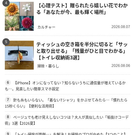
4
【心理テスト】贈られたら嬉しい花でわか
る「あなたが今、最も輝く場所」
カルチャー
2026.08.07
5
ティッシュの空き箱を半分に切ると「サッ
と取り出せる」「残量がひと目でわかる」
【トイレ収納術3選】
掃除・暮らし
2026.08.06
【iPhone】オンになってない？知らないうちに通信量が増えているか
6
も…。見直したい簡単スマホ設定
針も糸もいらない。「着ないTシャツ」をかぶせてみたら…「慣れたら
7
15秒くらい」【便利な活用術】
ベージュでも老け見えしないコツは？大人が真似したい「垢抜けコーデ
8
術」3選【2026夏】
「トイレ掃除が面倒…」を解決！お掃除のプロがやめた【3つのこと】
9