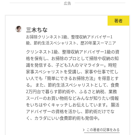
広告
著者
三木ちな
お掃除クリンネスト1級、整理収納アドバイザー1
級、節約生活スペシャリスト、歴20年業スーマニア
クリンネスト1級、整理収納アドバイザー1級の資
格を保有し、お掃除のプロとして掃除や収納の知
識を発信する、子ども3人のママライター。時短
家事スペシャリストを受講し、家事や仕事で忙し
い人でも「簡単にできるお掃除方法」を得意とす
る。 また、節約生活スペシャリストとして、食費
2万円台で暮らす節約術や、ふるさと納税、業務
スーパーのお買い物術などみんなが知りたい情報
をいちはやくキャッチしお伝えしています。 腸活
アドバイザーの資格を活かし、節約術だけでな
く、カラダにいい食費節約術も発信中。
この著者の記事をみる