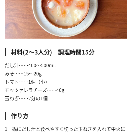
材料(2〜3人分) 調理時間15分
だし汁……400〜500mL
みそ……15〜20g
トマト……1個（小）
モッツァレラチーズ……40g
玉ねぎ……2分の1個
作り方
1 鍋にだし汁と食べやすく切った玉ねぎを入れて中火に