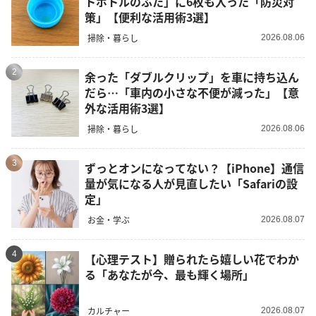
トボトルのふた」に6枚も入った「防災対
策」【便利な活用術3選】
掃除・暮らし
2026.08.06
2
余った「ダブルクリップ」を車に持ち込ん
だら…「車内の小さな不便が減った」【意
外な活用術3選】
掃除・暮らし
2026.08.06
3
ずっとオンになってない？【iPhone】通信
量が気になる人が見直したい「Safariの設
定」
お金・学ぶ
2026.08.07
4
【心理テスト】贈られたら嬉しい花でわか
る「あなたが今、最も輝く場所」
カルチャー
2026.08.07