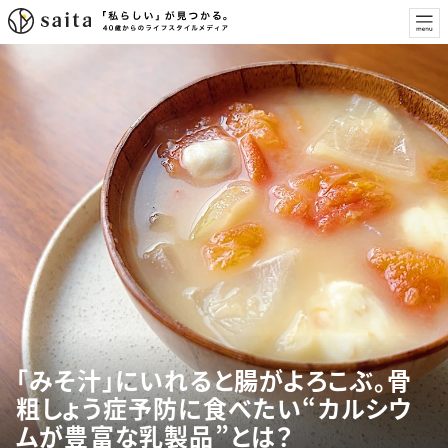
「みそ汁」にいれると腸がよろこぶ。骨
粗しょう症予防に食べたい“カルシウ
ムが豊富な乳製品”とは？