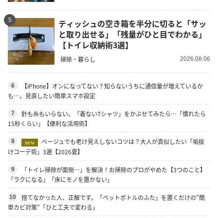
5
ティッシュの空き箱を半分に切ると「サッ
と取り出せる」「残量がひと目でわかる」
【トイレ収納術3選】
掃除・暮らし
2026.08.06
【iPhone】オンになってない？知らないうちに通信量が増えているか
6
も…。見直したい簡単スマホ設定
針も糸もいらない。「着ないTシャツ」をかぶせてみたら…「慣れたら
7
15秒くらい」【便利な活用術】
ベージュでも老け見えしないコツは？大人が真似したい「垢抜
8
new
けコーデ術」3選【2026夏】
「トイレ掃除が面倒…」を解決！お掃除のプロがやめた【3つのこと】
9
「ラクになる」「床にモノを置かない」
捨てなかった人、正解です。「ペットボトルのふた」を置くだけの"簡
10
単カビ対策"「ひと工夫で変わる」