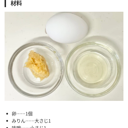
材料
卵……1個
みりん……大さじ1
味噌……小さじ1