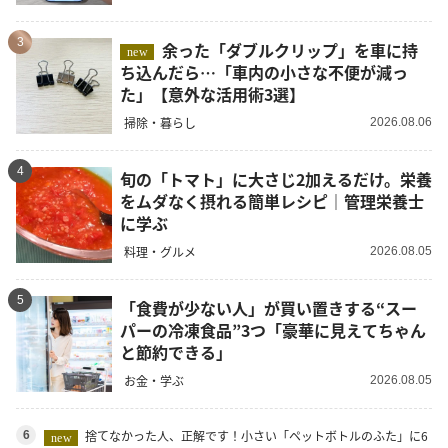
3
余った「ダブルクリップ」を車に持
new
ち込んだら…「車内の小さな不便が減っ
た」【意外な活用術3選】
掃除・暮らし
2026.08.06
4
旬の「トマト」に大さじ2加えるだけ。栄養
をムダなく摂れる簡単レシピ｜管理栄養士
に学ぶ
料理・グルメ
2026.08.05
5
「食費が少ない人」が買い置きする“スー
パーの冷凍食品”3つ「豪華に見えてちゃん
と節約できる」
お金・学ぶ
2026.08.05
捨てなかった人、正解です！小さい「ペットボトルのふた」に6
6
new