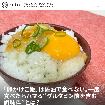
「卵かけご飯」は醤油で食べない。一度
食べたらハマる“グルタミン酸を含む
調味料”とは？