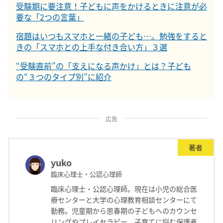
受験期に要注意！子どもに声をかけるときに注意が必
要な「2つの言葉」
宿題はいつもスマホと一緒の子ども…。勉強をすると
きの「スマホとの上手な付き合い方」３選
“受験直前”の「支えになる声かけ」とは？子ども
の“３つのタイプ別”に紹介
広告
著者
yuko
臨床心理士・公認心理師
臨床心理士・公認心理師。現在は小児の総合医
療センターと大学の心理教育相談センターにて
勤務。児童期から思春期の子どもへのカウンセ
リングやプレイセラピー、子育てに悩む保護者