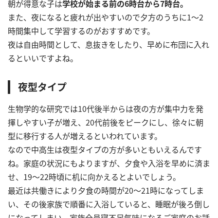
朝が得意な子は
学校が始まる前の6時台から7時台。
また、夜になると疲れが出やすいので夕方のうちに1～2
時間集中して学習するのがおすすめです。
夜は自由時間として、息抜きをしたり、早めに布団に入れ
るといいですよね。
夜型タイプ
生物学的な研究では10代後半からは夜の方が集中力を発
揮しやすい子が増え、20代前後をピークにし、徐々に朝
型に移行する人が増えるといわれています。
なので中高生は夜型タイプの方が多いともいえるんです
ね。家庭の状況にもよりますが、夕食や入浴を早めに済ま
せ、19～22時頃に机に向かえるとよいでしょう。
最近は共働きにより夕食の時間が20～21時になってしま
い、その後家族で順番に入浴していると、睡眠が後ろ倒し
になってしまい、家族全員寝不足気味になるご家庭のお話