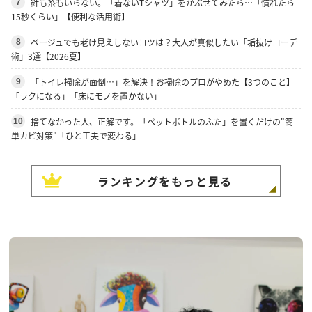
針も糸もいらない。「着ないTシャツ」をかぶせてみたら…「慣れたら
7
15秒くらい」【便利な活用術】
ベージュでも老け見えしないコツは？大人が真似したい「垢抜けコーデ
8
術」3選【2026夏】
「トイレ掃除が面倒…」を解決！お掃除のプロがやめた【3つのこと】
9
「ラクになる」「床にモノを置かない」
捨てなかった人、正解です。「ペットボトルのふた」を置くだけの"簡
10
単カビ対策"「ひと工夫で変わる」
ランキングをもっと見る