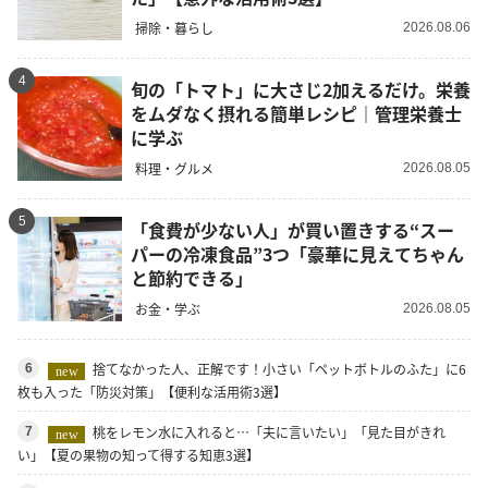
掃除・暮らし
2026.08.06
4
旬の「トマト」に大さじ2加えるだけ。栄養
をムダなく摂れる簡単レシピ｜管理栄養士
に学ぶ
料理・グルメ
2026.08.05
5
「食費が少ない人」が買い置きする“スー
パーの冷凍食品”3つ「豪華に見えてちゃん
と節約できる」
お金・学ぶ
2026.08.05
捨てなかった人、正解です！小さい「ペットボトルのふた」に6
6
new
枚も入った「防災対策」【便利な活用術3選】
桃をレモン水に入れると…「夫に言いたい」「見た目がきれ
7
new
い」【夏の果物の知って得する知恵3選】