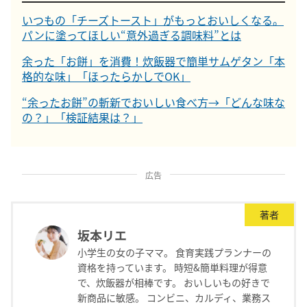
いつもの「チーズトースト」がもっとおいしくなる。
パンに塗ってほしい“意外過ぎる調味料”とは
余った「お餅」を消費！炊飯器で簡単サムゲタン「本
格的な味」「ほったらかしでOK」
“余ったお餅”の斬新でおいしい食べ方→「どんな味な
の？」「検証結果は？」
広告
著者
坂本リエ
小学生の女の子ママ。 食育実践プランナーの
資格を持っています。 時短&簡単料理が得意
で、炊飯器が相棒です。 おいしいもの好きで
新商品に敏感。 コンビニ、カルディ、業務ス