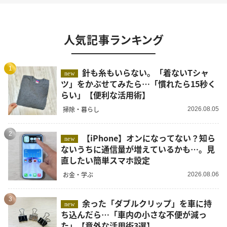
人気記事ランキング
1
針も糸もいらない。「着ないTシャ
new
ツ」をかぶせてみたら…「慣れたら15秒く
らい」【便利な活用術】
掃除・暮らし
2026.08.05
2
【iPhone】オンになってない？知ら
new
ないうちに通信量が増えているかも…。見
直したい簡単スマホ設定
お金・学ぶ
2026.08.06
3
余った「ダブルクリップ」を車に持
new
ち込んだら…「車内の小さな不便が減っ
た」【意外な活用術3選】