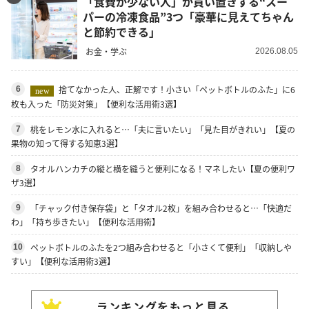
「食費が少ない人」が買い置きする“スー
パーの冷凍食品”3つ「豪華に見えてちゃん
と節約できる」
お金・学ぶ
2026.08.05
捨てなかった人、正解です！小さい「ペットボトルのふた」に6
6
new
枚も入った「防災対策」【便利な活用術3選】
桃をレモン水に入れると…「夫に言いたい」「見た目がきれい」【夏の
7
果物の知って得する知恵3選】
タオルハンカチの縦と横を縫うと便利になる！マネしたい【夏の便利ワ
8
ザ3選】
「チャック付き保存袋」と「タオル2枚」を組み合わせると…「快適だ
9
わ」「持ち歩きたい」【便利な活用術】
ペットボトルのふたを2つ組み合わせると「小さくて便利」「収納しや
10
すい」【便利な活用術3選】
ランキングをもっと見る