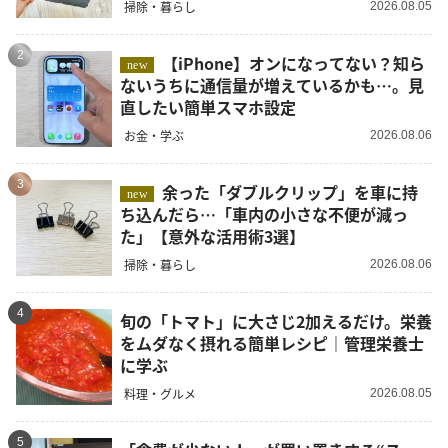
掃除・暮らし
2026.08.05
2
【iPhone】オンになってない？知ら
new
ないうちに通信量が増えているかも…。見
直したい簡単スマホ設定
お金・学ぶ
2026.08.06
3
余った「ダブルクリップ」を車に持
new
ち込んだら…「車内の小さな不便が減っ
た」【意外な活用術3選】
掃除・暮らし
2026.08.06
4
旬の「トマト」に大さじ2加えるだけ。栄養
をムダなく摂れる簡単レシピ｜管理栄養士
に学ぶ
料理・グルメ
2026.08.05
5