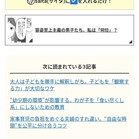
saita(サイタ)に
を入れるだけ！
容姿至上主義の男子たち。私は「何位」？
次に読まれている３記事
大人は子どもを勝手に解釈しがち。子どもを「観察す
る力」が大切なワケ
“幼少期の環境”が影響する。わが子を「食い尽くし
系」にしないための教育
家事育児の負担をめぐる夫婦のすれ違い。“自由な時
間”を公平に分け合うコツ