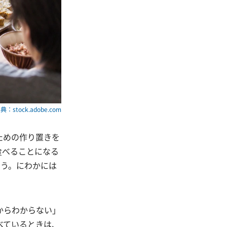
典：stock.adobe.com
ための作り置きを
食べることになる
まう。にわかには
からわからない」
べているときは、