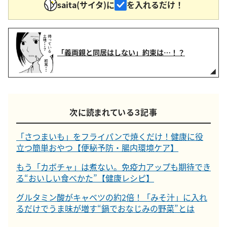
saita(サイタ)に
を入れるだけ！
「義両親と同居はしない」約束は…！？
次に読まれている３記事
「さつまいも」をフライパンで焼くだけ！健康に役
立つ簡単おやつ【便秘予防・腸内環境ケア】
もう「カボチャ」は煮ない。免疫力アップも期待でき
る“おいしい食べかた”【健康レシピ】
グルタミン酸がキャベツの約2倍！「みそ汁」に入れ
るだけでうま味が増す“鍋でおなじみの野菜”とは