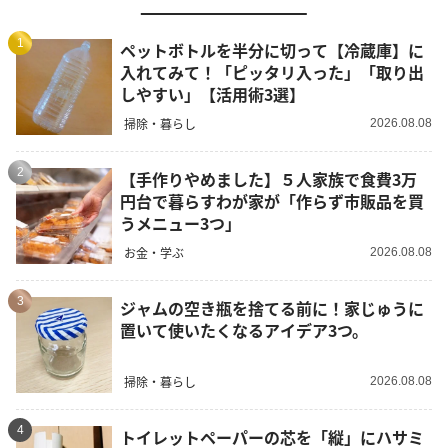
1
ペットボトルを半分に切って【冷蔵庫】に
入れてみて！「ピッタリ入った」「取り出
しやすい」【活用術3選】
掃除・暮らし
2026.08.08
2
【手作りやめました】５人家族で食費3万
円台で暮らすわが家が「作らず市販品を買
うメニュー3つ」
お金・学ぶ
2026.08.08
3
ジャムの空き瓶を捨てる前に！家じゅうに
置いて使いたくなるアイデア3つ。
掃除・暮らし
2026.08.08
4
トイレットペーパーの芯を「縦」にハサミ