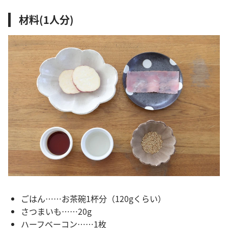
材料(1人分)
ごはん……お茶碗1杯分（120gくらい）
さつまいも……20g
ハーフベーコン……1枚