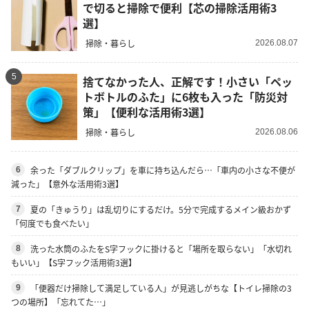
で切ると掃除で便利【芯の掃除活用術3
選】
掃除・暮らし
2026.08.07
5
捨てなかった人、正解です！小さい「ペッ
トボトルのふた」に6枚も入った「防災対
策」【便利な活用術3選】
掃除・暮らし
2026.08.06
余った「ダブルクリップ」を車に持ち込んだら…「車内の小さな不便が
6
減った」【意外な活用術3選】
夏の「きゅうり」は乱切りにするだけ。5分で完成するメイン級おかず
7
「何度でも食べたい」
洗った水筒のふたをS字フックに掛けると「場所を取らない」「水切れ
8
もいい」【S字フック活用術3選】
「便器だけ掃除して満足している人」が見逃しがちな【トイレ掃除の3
9
つの場所】「忘れてた…」