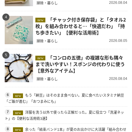
掃除・暮らし
2026.08.04
4
「チャック付き保存袋」と「タオル2
new
枚」を組み合わせると…「快適だわ」「持
ち歩きたい」【便利な活用術】
掃除・暮らし
2026.08.05
5
「コンロの五徳」の複雑な形も隅々
new
まで洗いやすい！スポンジの代わりに使う
【意外なアイテム】
掃除・暮らし
2026.08.04
もう「納豆」はそのまま食べない。夏に食べたいスタミナ納豆
6
new
「ご飯が進む」「おつまみにも」
洋服を洗う以外で使ったら正解だった。夏に役立つ「洗濯ネッ
7
new
ト」の【便利な活用術3選】
余った「結束バンド1本」が夏のお出かけに大活躍「組み合わせ
8
new