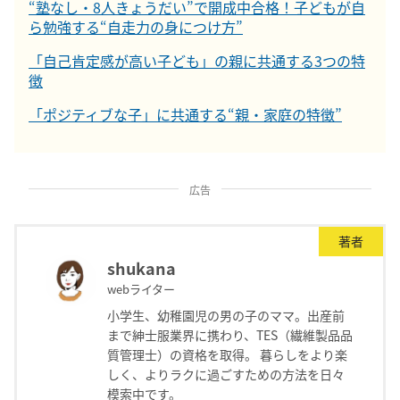
“塾なし・8人きょうだい”で開成中合格！子どもが自
ら勉強する“自走力の身につけ方”
「自己肯定感が高い子ども」の親に共通する3つの特
徴
「ポジティブな子」に共通する“親・家庭の特徴”
広告
著者
shukana
webライター
小学生、幼稚園児の男の子のママ。出産前
まで紳士服業界に携わり、TES（繊維製品品
質管理士）の資格を取得。 暮らしをより楽
しく、よりラクに過ごすための方法を日々
模索中です。