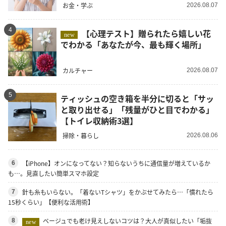
お金・学ぶ
2026.08.07
4
【心理テスト】贈られたら嬉しい花
new
でわかる「あなたが今、最も輝く場所」
カルチャー
2026.08.07
5
ティッシュの空き箱を半分に切ると「サッ
と取り出せる」「残量がひと目でわかる」
【トイレ収納術3選】
掃除・暮らし
2026.08.06
【iPhone】オンになってない？知らないうちに通信量が増えているか
6
も…。見直したい簡単スマホ設定
針も糸もいらない。「着ないTシャツ」をかぶせてみたら…「慣れたら
7
15秒くらい」【便利な活用術】
ベージュでも老け見えしないコツは？大人が真似したい「垢抜
8
new