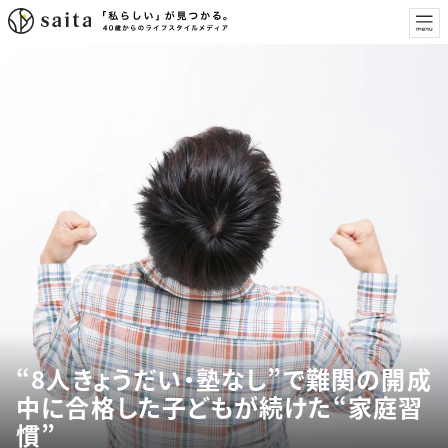
“8人きょうだい・塾なし”で難関の開成
中に合格した子どもが続けた“家庭習
慣”