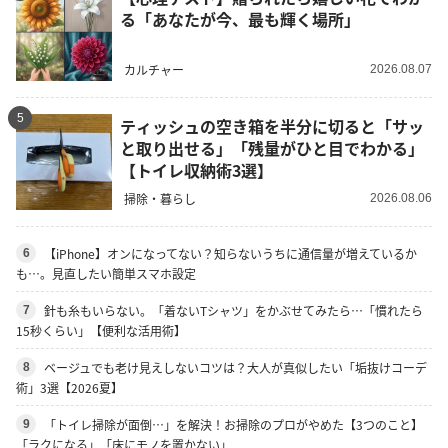
る「あなたが今、最も輝く場所」
カルチャー
2026.08.07
5
ティッシュの空き箱を半分に切ると「サッ
と取り出せる」「残量がひと目でわかる」
【トイレ収納術3選】
掃除・暮らし
2026.08.06
【iPhone】オンになってない？知らないうちに通信量が増えているか
6
も…。見直したい簡単スマホ設定
針も糸もいらない。「着ないTシャツ」をかぶせてみたら…「慣れたら
7
15秒くらい」【便利な活用術】
ベージュでも老け見えしないコツは？大人が真似したい「垢抜けコーデ
8
術」3選【2026夏】
「トイレ掃除が面倒…」を解決！お掃除のプロがやめた【3つのこと】
9
「ラクになる」「床にモノを置かない」