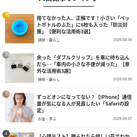
1
捨てなかった人、正解です！小さい「ペッ
トボトルのふた」に6枚も入った「防災対
策」【便利な活用術3選】
掃除・暮らし
2026.08.06
2
余った「ダブルクリップ」を車に持ち込ん
だら…「車内の小さな不便が減った」【意
外な活用術3選】
掃除・暮らし
2026.08.06
3
ずっとオンになってない？【iPhone】通信
量が気になる人が見直したい「Safariの設
定」
お金・学ぶ
2026.08.07
4
【心理テスト】贈られたら嬉しい花でわか