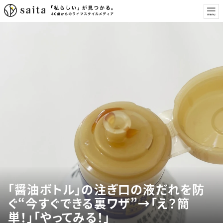
「醤油ボトル」の注ぎ口の液だれを防
ぐ“今すぐできる裏ワザ”→「え？簡
単！」「やってみる！」