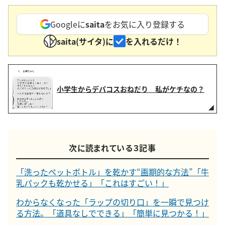
Googleに
saita
をお気に入り登録する
saita(サイタ)に
を入れるだけ！
小学生からデパコスおねだり 私がケチなの？
次に読まれている３記事
「洗ったペットボトル」を乾かす“画期的な方法”「牛
乳パックも乾かせる」「これはすごい！」
わからなくなった「ラップの切り口」を一瞬で見つけ
る方法。「道具なしでできる」「簡単に見つかる！」