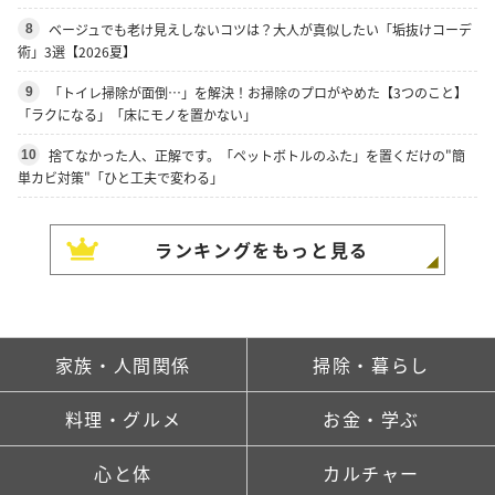
ベージュでも老け見えしないコツは？大人が真似したい「垢抜けコーデ
8
術」3選【2026夏】
「トイレ掃除が面倒…」を解決！お掃除のプロがやめた【3つのこと】
9
「ラクになる」「床にモノを置かない」
捨てなかった人、正解です。「ペットボトルのふた」を置くだけの"簡
10
単カビ対策"「ひと工夫で変わる」
ランキングをもっと見る
家族・人間関係
掃除・暮らし
料理・グルメ
お金・学ぶ
心と体
カルチャー