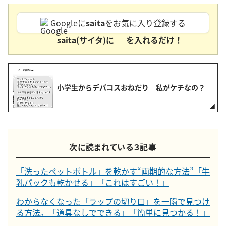
Googleに
saita
をお気に入り登録する
saita(サイタ)に
を入れるだけ！
小学生からデパコスおねだり 私がケチなの？
次に読まれている３記事
「洗ったペットボトル」を乾かす“画期的な方法”「牛
乳パックも乾かせる」「これはすごい！」
わからなくなった「ラップの切り口」を一瞬で見つけ
る方法。「道具なしでできる」「簡単に見つかる！」