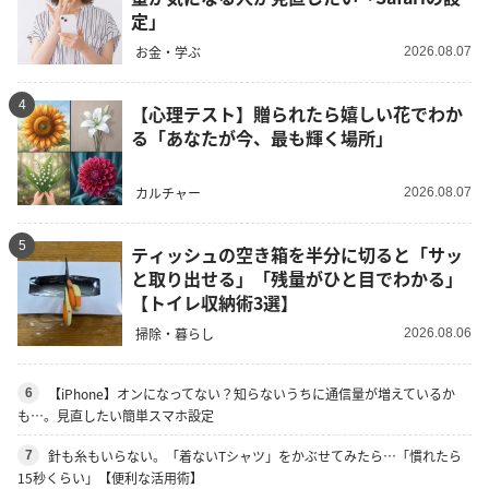
定」
お金・学ぶ
2026.08.07
4
【心理テスト】贈られたら嬉しい花でわか
る「あなたが今、最も輝く場所」
カルチャー
2026.08.07
5
ティッシュの空き箱を半分に切ると「サッ
と取り出せる」「残量がひと目でわかる」
【トイレ収納術3選】
掃除・暮らし
2026.08.06
【iPhone】オンになってない？知らないうちに通信量が増えているか
6
も…。見直したい簡単スマホ設定
針も糸もいらない。「着ないTシャツ」をかぶせてみたら…「慣れたら
7
15秒くらい」【便利な活用術】