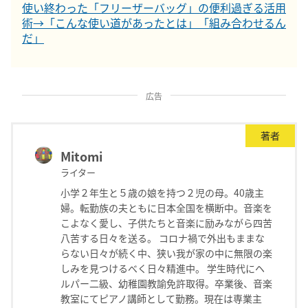
使い終わった「フリーザーバッグ」の便利過ぎる活用
術→「こんな使い道があったとは」「組み合わせるん
だ」
広告
著者
Mitomi
ライター
小学２年生と５歳の娘を持つ２児の母。40歳主
婦。転勤族の夫ともに日本全国を横断中。音楽を
こよなく愛し、子供たちと音楽に励みながら四苦
八苦する日々を送る。 コロナ禍で外出もままな
らない日々が続く中、狭い我が家の中に無限の楽
しみを見つけるべく日々精進中。 学生時代にヘ
ルパー二級、幼稚園教諭免許取得。卒業後、音楽
教室にてピアノ講師として勤務。現在は専業主