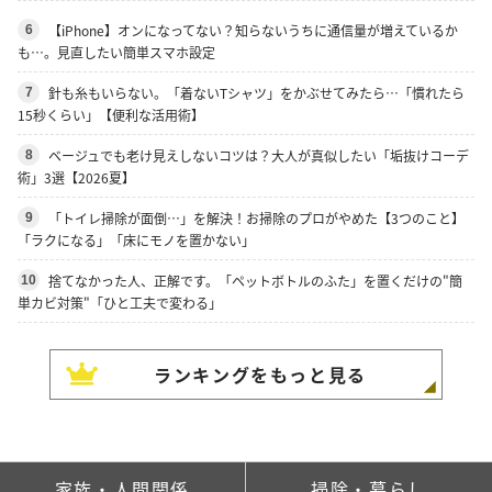
【iPhone】オンになってない？知らないうちに通信量が増えているか
6
も…。見直したい簡単スマホ設定
針も糸もいらない。「着ないTシャツ」をかぶせてみたら…「慣れたら
7
15秒くらい」【便利な活用術】
ベージュでも老け見えしないコツは？大人が真似したい「垢抜けコーデ
8
術」3選【2026夏】
「トイレ掃除が面倒…」を解決！お掃除のプロがやめた【3つのこと】
9
「ラクになる」「床にモノを置かない」
捨てなかった人、正解です。「ペットボトルのふた」を置くだけの"簡
10
単カビ対策"「ひと工夫で変わる」
ランキングをもっと見る
家族・人間関係
掃除・暮らし