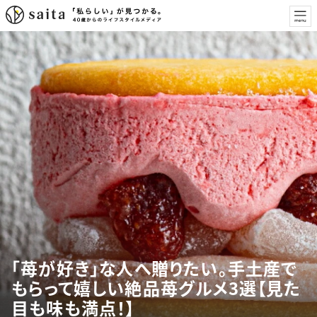
「苺が好き」な人へ贈りたい。手土産で
もらって嬉しい絶品苺グルメ3選【見た
目も味も満点！】